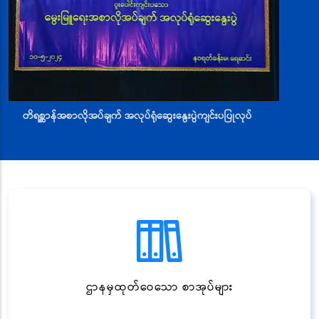
တိရစ္ဆာန်အစာလိုအပ်ချက် အလုပ်ရုံဆွေးနွေးပွဲကျင်းပပြုလုပ်
ဌာနမှထုတ်ဝေသော စာအုပ်များ