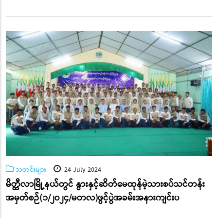
သတင်းများ
24 July 2024
မိတ္ထီလာမြို့နယ်တွင် နွားနှင့်ဆိတ်မေထုန်မဲ့သားစပ်သင်တန်း
အမှတ်စဉ်(၁/၂၀၂၄/မတလ)ဖွင့်ပွဲအခမ်းအနားကျင်းပ