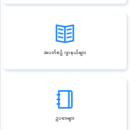
အပတ်စဥ် ဂျာနယ်များ
ဥပဒေများ