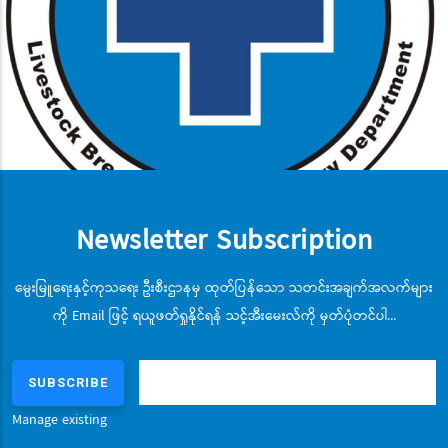
Album #10
Newsletter Subscription
မွေးမြူရေးနှင့်ကုသရေး ဦးစီးဌာနမှ ထုတ်ပြန်သော သတင်းအချက်အလက်များ
ကို Email ဖြင့် ရယူဖတ်ရှုနိုင်ရန် သင့်အီးမေးလ်ကို မှတ်ပုံတင်ပါ...
Manage existing