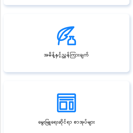
အမိန့်နှင့်ညွှန်ကြားချက်
မွေးမြူရေးဆိုင်ရာ စာအုပ်များ