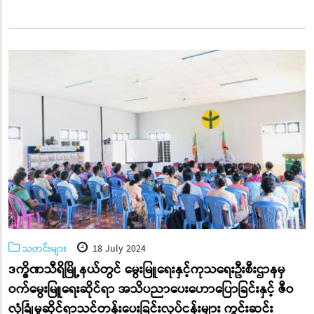
သတင်းများ
18 July 2024
ဒက္ခိဏသီရိမြို့နယ်တွင် မွေးမြူရေးနှင့်ကုသရေးဦးစီးဌာနမှ
ဝက်မွေးမြူရေးဆိုင်ရာ အသိပညာပေးဟောပြောခြင်းနှင့် ဇီဝ
လုံခြုံမှုဆိုင်ရာသင်တန်းပေးခြင်းလုပ်ငန်းများ ကွင်းဆင်း