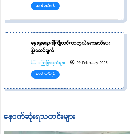
ဆက်ဖတ်ရန်
ခွေးရူးရောဂါကြိုတင်ကာကွယ်ရေးအသိပေး
နှိုးဆော်ချက်
ကြေငြာချက်များ
09 February 2026
ဆက်ဖတ်ရန်
နောက်ဆုံးရသတင်းများ