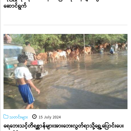
ဆောင်ရွက်
သတင်းများ
15 July 2024
ရေဘေးသင့်တိရစ္ဆာန်များအားဘေးလွတ်ရာသို့ရွှေ့ပြောင်းပေး