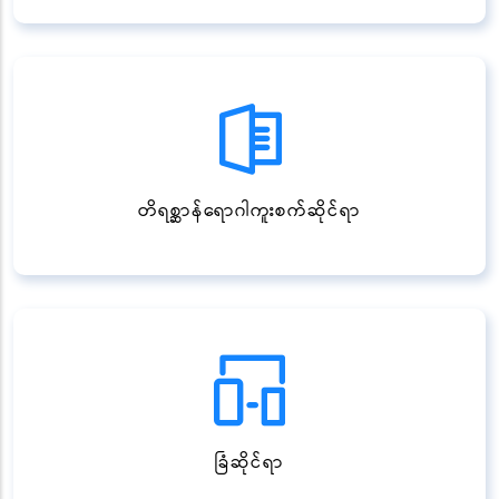
တိရစ္ဆာန်ရောဂါကူးစက်ဆိုင်ရာ
ခြံဆိုင်ရာ