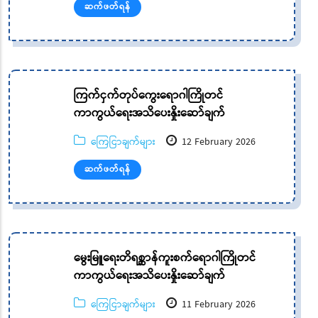
ဆက်ဖတ်ရန်
ကြက်ငှက်တုပ်ကွေးရောဂါကြိုတင်
ကာကွယ်ရေးအသိပေးနှိုးဆော်ချက်
ကြေငြာချက်များ
12 February 2026
ဆက်ဖတ်ရန်
မွေးမြူရေးတိရစ္ဆာန်ကူးစက်ရောဂါကြိုတင်
ကာကွယ်ရေးအသိပေးနှိုးဆော်ချက်
ကြေငြာချက်များ
11 February 2026