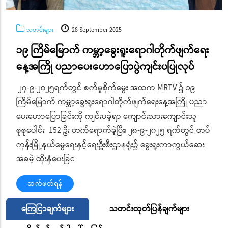
သတင်းများ
28 September 2025
၁၉ ကြိမ်မြောက် ကမ္ဘာ့ခွေးရူးရောဂါတိုက်ဖျက်ရေး
နေ့အကြို ပညာပေးဟောပြောပွဲကျင်းပပြုလုပ်
၂၇-၉-၂၀၂၅ရက်တွင် စက်မှုစိုက်မွေး အထက MRTV ၌ ၁၉
ကြိမ်မြောက် ကမ္ဘာ့ခွေးရူးရောဂါတိုက်ဖျက်ရေးနေ့အကြို ပညာ
ပေးဟောပြောခြင်းကို ကျင်းပခဲ့ရာ ကျောင်းသားကျောင်းသူ
စုစုပေါင်း 152 ဦး တက်ရောက်ခဲ့ပြီး၊ ၂၈-၉-၂၀၂၅ ရက်တွင် တပ်
ကုန်းမြို့နယ်မွေရေးနှင့်ရေးဦးစီးဌာနရုံး၌ ခွေးရူးကာကွယ်ဆေး
အခမဲ့ ထိုးနှံပေးခြင
ဆက်ဖတ်ရန်
ကြေငြာချက်များ
သတင်းထုတ်ပြန်ချက်များ