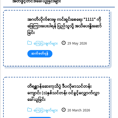
အိတ်ဖွင့်တင်ဒါခေါ်ယူခြင်းများ
အဂတိလိုက်စားမှု ကင်းရှင်းစေရေး "1111" ကို
ဖြေကြားပေးပါရန် ပြည်သူသို့ အသိပေးနှိုးဆော်
ခြင်း
ကြေငြာချက်များ
29 May 2026
ဆက်ဖတ်ရန်
တိရစ္ဆာန်ဆေးကုသိပ္ပံ ဒီပလိုမာသင်တန်း
ကျောင်း (၁)နှစ်သင်တန်း ဝင်ခွင့်လျှောက်လွှာ
ခေါ်ယူခြင်း
ကြေငြာချက်များ
20 March 2026