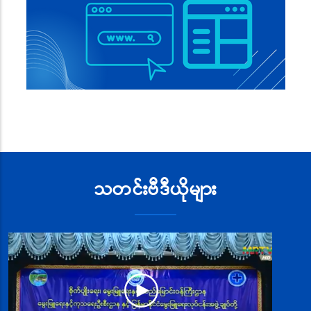
သတင်းဗီဒီယိုများ