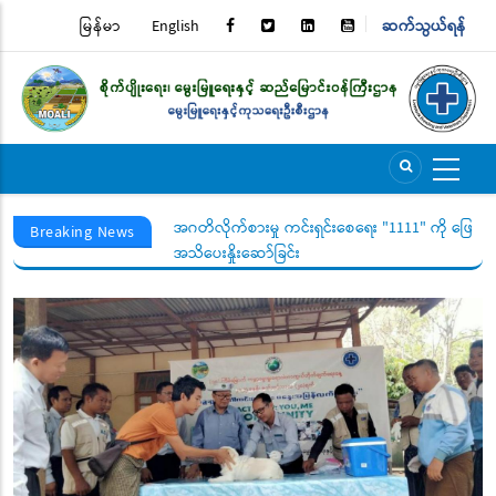
Skip
မြန်မာ
English
ဆက်သွယ်ရန်
TOP
to
main
MENU
content
င်းရှင်းစေရေး "1111" ကို ဖြေကြားပေးပါရန် ပြည်သူသို့
အိတ်ဖွင့်တင်ဒါခေါ်ယူခြင်း
Breaking News
်း