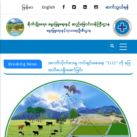
Skip
မြန်မာ
English
ဆက်သွယ်ရန်
TOP
to
main
MENU
content
ွယ်ရေးအသိပေးနှိုးဆော်
အဂတိလိုက်စားမှု ကင်းရှင်းစေရေး "1111" ကို ဖြေကြာ
Breaking News
အသိပေးနှိုးဆော်ခြင်း