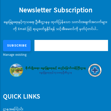
Newsletter Subscription
မွေးမြူရေးနှင့်ကုသရေး ဦးစီးဌာနမှ ထုတ်ပြန်သော သတင်းအချက်အလက်များ
ကို Email ဖြင့် ရယူဖတ်ရှုနိုင်ရန် သင့်အီးမေးလ်ကို မှတ်ပုံတင်ပါ...
Manage existing
QUICK LINKS
ဌာနအကြောင်း