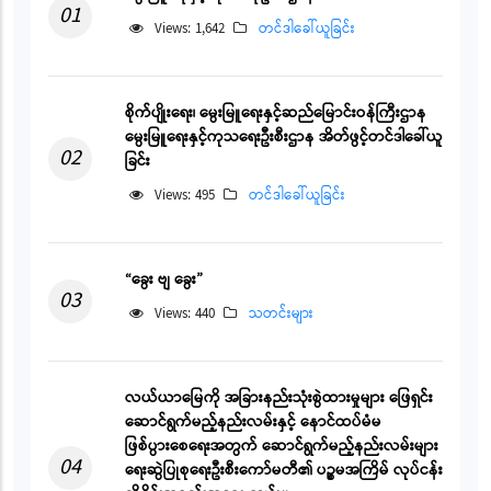
01
Views: 1,642
တင်ဒါခေါ်ယူခြင်း
စိုက်ပျိုးရေး၊ မွေးမြူရေးနှင့်ဆည်မြောင်းဝန်ကြီးဌာန
မွေးမြူရေးနှင့်ကုသရေးဦးစီးဌာန အိတ်ဖွင့်တင်ဒါခေါ်ယူ
02
ခြင်း
Views: 495
တင်ဒါခေါ်ယူခြင်း
“ခွေး ဗျ ခွေး”
03
Views: 440
သတင်းများ
လယ်ယာမြေကို အခြားနည်းသုံးစွဲထားမှုများ ဖြေရှင်း
ဆောင်ရွက်မည့်နည်းလမ်းနှင့် နောင်ထပ်မံမ
ဖြစ်ပွားစေရေးအတွက် ဆောင်ရွက်မည့်နည်းလမ်းများ
04
ရေးဆွဲပြုစုရေးဦးစီးကော်မတီ၏ ပဉ္စမအကြိမ် လုပ်ငန်း