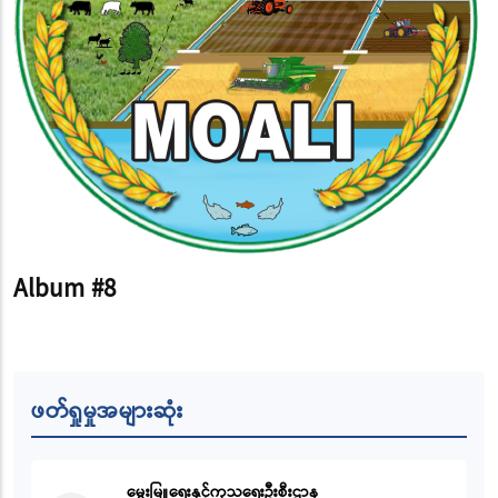
Album #8
ဖတ်ရှုမှုအများဆုံး
မွေးမြူရေးနှင့်ကုသရေးဦးစီးဌာန