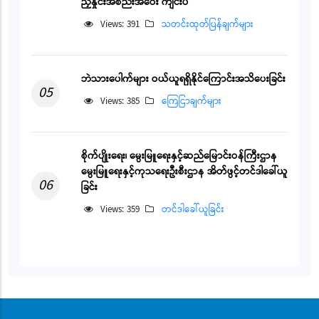
ညှိနှိုင်းအစည်းအဝေး ကျင်းပ
Views: 391
သတင်းထုတ်ပြန်ချက်များ
ဘဲသားပေါက်များ ဝယ်ယူရရှိနိုင်ကြောင်းအသိပေးခြင်း
05
Views: 385
ကြေငြာချက်များ
စိုက်ပျိုးရေး၊ မွေးမြူရေးနှင့်ဆည်မြောင်းဝန်ကြီးဌာန
မွေးမြူရေးနှင့်ကုသရေးဦးစီးဌာန အိတ်ဖွင့်တင်ဒါခေါ်ယူ
06
ခြင်း
Views: 359
တင်ဒါခေါ်ယူခြင်း