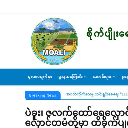
Skip
to
main
content
MAIN
မူလစာမျက်နှာ
ဌာနအကြောင်း
သတင်းများ
ဌာန
NAVIGATION
အဂတိလိုက်စားမှု ကင်းရှင်းစေရေး "1111
Breaking News
ပဲခူး၊ ဇလက်ထော်ရေလှောင်တ
လှောင်တမံတို့မှာ ထိခိုက်ပျ