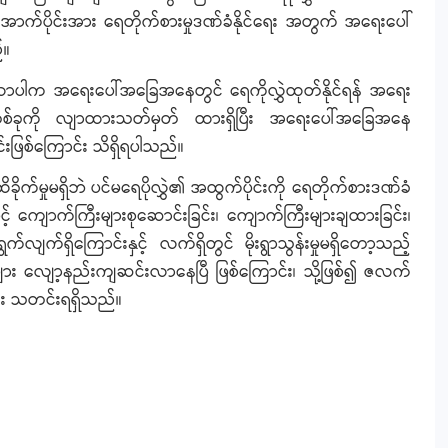
ဲအောက်ပိုင်းအား ရေတိုက်စားမှုဒဏ်ခံနိုင်ရေး အတွက် အရေးပေါ်
်။
လာပါက အရေးပေါ်အခြေအနေတွင် ရေကိုလွှဲထုတ်နိုင်ရန် အရေး
ောင်းတစ်ခုကို လျာထားသတ်မှတ် ထားရှိပြီး အရေးပေါ်အခြေအနေ
းဖြစ်ကြောင်း သိရှိရပါသည်။
က်မှုမရှိဘဲ ပင်မရေပိုလွှဲ၏ အထွက်ပိုင်းကို ရေတိုက်စားဒဏ်ခံ
် ကျောက်ကြီးများစုဆောင်းခြင်း၊ ကျောက်ကြီးများချထားခြင်း၊
ျက်ရှိကြောင်းနှင့် လက်ရှိတွင် မိုးရွာသွန်းမှုမရှိတော့သည့်
ျော့နည်းကျဆင်းလာနေပြီ ဖြစ်ကြောင်း၊ သို့ဖြစ်၍ ဇလက်
င်း သတင်းရရှိသည်။