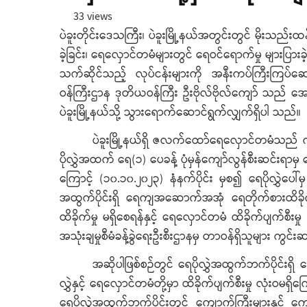
33 views
ပဲခူးတိုင်းဒေသကြီး၊ ပဲခူးမြို့နယ်အတွင်းတွင် မိုးသည်းထ
ခဲ့ခြင်း၊ ရေလှောင်တမံများတွင် ရေဝင်ရောက်မှု များပြားခဲ့
သက်ဆိုင်သည့် လုပ်ငန်းများကို အနီးကပ်ကြီးကြပ်ဆောင
ဝန်ကြီးဌာန ဒုတိယဝန်ကြီး ဦးဗိုလ်ဗိုလ်ကျော် သည် အော
ပဲခူးမြို့နယ်သို့ သွားရောက်ဆောင်ရွက်လျှက်ရှိပါ သည်။
ပဲခူးမြို့နယ်ရှိ ဇလက်ထော်ရေလှောင်တမံသည် က
ပိုလွှဲအထက် ရေ(၁) ပေခန့် ပုံမှန်ကျော်လွန်စီးဆင်းရာ
ကြောင့် (၁၀.၁၀.၂၀၂၃) နံနက်ပိုင်း မှစ၍ ရေပိုလွှဲပေါ
အထွက်ပိုင်းရှိ ရေကျအဆောက်အအုံ ရေတိုက်စားထိခိုက်မ
ထိခိုက်မှု မရှိစေရန်နှင့် ရေလှောင်တမံ ထိခိုက်ပျက်စ
အသုံးချမှုစီမံခန့်ခွဲရေးဦးစီးဌာနမှ တာဝန်ရှိသူများ ကွင်
အဆိုပါဖြစ်စဉ်တွင် ရေပိုလွှဲအထွက်ဘက်ပိုင်းရှိ
လွှဲနှင့် ရေလှောင်တမံတို့မှာ ထိခိုက်ပျက်စီးမှု လုံးဝ
ရေပိုလွှဲအထွက်ဘက်ပိုင်းတွင် ကျောက်ကြီးများနှင့်