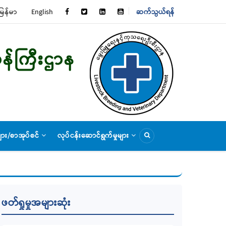
မြန်မာ
English
ဆက်သွယ်ရန်
TOP
MENU
ျား/စာအုပ်စင်
လုပ်ငန်းဆောင်ရွက်မှုများ
ဖတ်ရှုမှုအများဆုံး