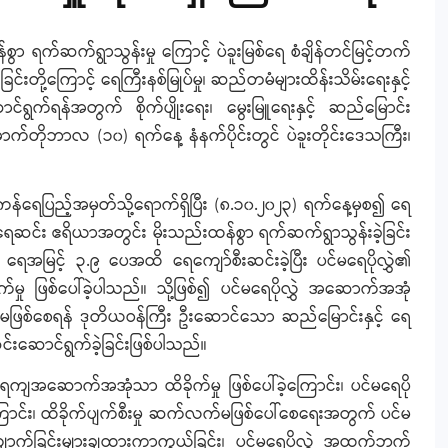
န်စွာ ရက်ဆက်ရွာသွန်းမှု ကြောင့် ပဲခူးမြစ်ရေ စံချိန်တင်မြင့်တက်
ခြင်းတို့ကြောင့် ရေကြီးနစ်မြုပ်မှု၊ ဆည်တမံများထိန်းသိမ်းရေးနှင့်
်ရွက်ရန်အတွက် စိုက်ပျိုးရေး၊ မွေးမြူရေးနှင့် ဆည်မြောင်း
က်တိုဘာလ (၁၀) ရက်နေ့ နံနက်ပိုင်းတွင် ပဲခူးတိုင်းဒေသကြီး၊
န်ရေပြည့်အမှတ်သို့ရောက်ရှိပြီး (၈.၁၀.၂၀၂၃) ရက်နေ့မှစ၍ ရေ
မှ ရေဆင်း ဧရိယာအတွင်း မိုးသည်းထန်စွာ ရက်ဆက်ရွာသွန်းခဲ့ခြင်း
်မှ ရေအမြင့် ၃.၉ ပေအထိ ရေကျော်စီးဆင်းခဲ့ပြီး ပင်မရေပိုလွှဲ၏
ှု ဖြစ်ပေါ်ခဲ့ပါသည်။ သို့ဖြစ်၍ ပင်မရေပိုလွှဲ အဆောက်အအုံ
ီးမှု မဖြစ်စေရန် ဒုတိယဝန်ကြီး ဦးဆောင်သော ဆည်မြောင်းနှင့် ရေ
းဆင်းဆောင်ရွက်ခဲ့ခြင်းဖြစ်ပါသည်။
 ရေကျအဆောက်အအုံသာ ထိခိုက်မှု ဖြစ်ပေါ်ခဲ့ကြောင်း၊ ပင်မရေပို
မရှိကြောင်း၊ ထိခိုက်ပျက်စီးမှု ဆက်လက်မဖြစ်ပေါ်စေရေးအတွက် ပင်မ
 ကျောက်ခြင်းများချထားကာကွယ်ခြင်း၊ ပင်မရေပိုလွှဲ အထက်ဘက်