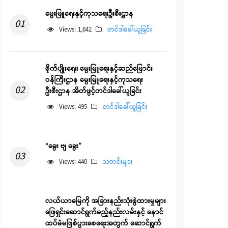
မွေးမြူရေးနှင့်ကုသရေးဦးစီးဌာန
01
Views: 1,642
တင်ဒါခေါ်ယူခြင်း
စိုက်ပျိုးရေး၊ မွေးမြူရေးနှင့်ဆည်မြောင်း
ဝန်ကြီးဌာန မွေးမြူရေးနှင့်ကုသရေး
02
ဦးစီးဌာန အိတ်ဖွင့်တင်ဒါခေါ်ယူခြင်း
Views: 495
တင်ဒါခေါ်ယူခြင်း
“ခွေး ဗျ ခွေး”
03
Views: 440
သတင်းများ
လယ်ယာမြေကို အခြားနည်းသုံးစွဲထားမှုများ
ဖြေရှင်းဆောင်ရွက်မည့်နည်းလမ်းနှင့် နောင်
ထပ်မံမဖြစ်ပွားစေရေးအတွက် ဆောင်ရွက်