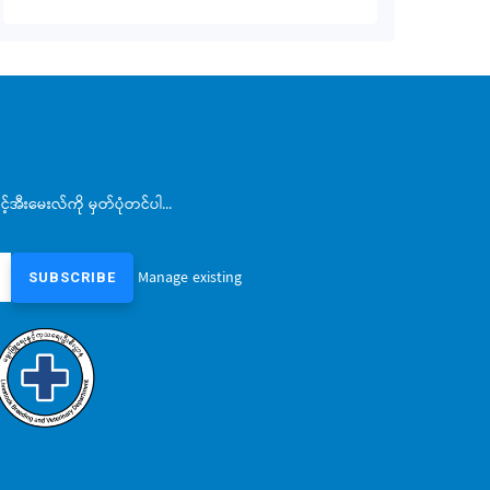
အီးမေးလ်ကို မှတ်ပုံတင်ပါ...
Manage existing