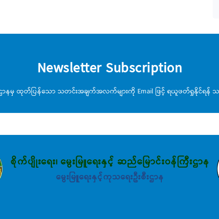
Newsletter Subscription
းဌာနမှ ထုတ်ပြန်သော သတင်းအချက်အလက်များကို Email ဖြင့် ရယူဖတ်ရှုနိုင်ရန် သင့်