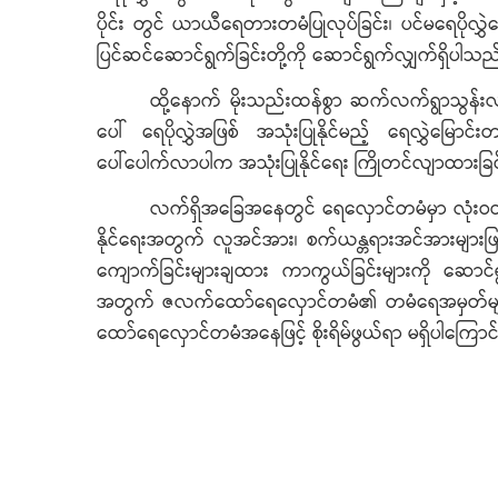
ပိုင်း တွင် ယာယီရေတားတမံပြုလုပ်ခြင်း၊ ပင်မရေပိုလွှ
ပြင်ဆင်ဆောင်ရွက်ခြင်းတို့ကို ဆောင်ရွက်လျှက်ရှိပါသည
ထို့နောက် မိုးသည်းထန်စွာ ဆက်လက်ရွာသွန်း
ပေါ် ရေပိုလွှဲအဖြစ် အသုံးပြုနိုင်မည့် ရေလွှဲမြ
ပေါ်ပေါက်လာပါက အသုံးပြုနိုင်ရေး ကြိုတင်လျာထားခြင်
လက်ရှိအခြေအနေတွင် ရေလှောင်တမံမှာ လုံးဝထိခို
နိုင်ရေးအတွက် လူအင်အား၊ စက်ယန္တရားအင်အားများဖြင့
ကျောက်ခြင်းများချထား ကာကွယ်ခြင်းများကို ဆောင်ရွက်လ
အတွက် ဇလက်ထော်ရေလှောင်တမံ၏ တမံရေအမှတ်များ လ
ထော်ရေလှောင်တမံအနေဖြင့် စိုးရိမ်ဖွယ်ရာ မရှိပါကြော