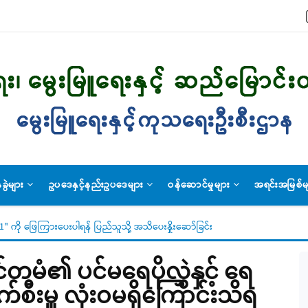
ခွဲများ
ဥပဒေနှင့်နည်းဥပဒေများ
ဝန်ဆောင်မှုများ
အရင်းအမြစ်မ
" ကို ဖြေကြားပေးပါရန် ပြည်သူသို့ အသိပေးနှိုးဆော်ခြင်း
မံ၏ ပင်မရေပိုလွှဲနှင့် ရေ
က်စီးမှူ လုံးဝမရှိကြောင်းသိရ