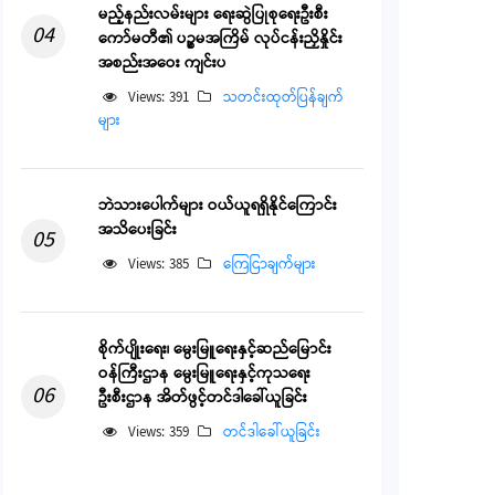
မည့်နည်းလမ်းများ ရေးဆွဲပြုစုရေးဦးစီး
04
ကော်မတီ၏ ပဉ္စမအကြိမ် လုပ်ငန်းညှိနှိုင်း
အစည်းအဝေး ကျင်းပ
Views: 391
သတင်းထုတ်ပြန်ချက်
များ
ဘဲသားပေါက်များ ဝယ်ယူရရှိနိုင်ကြောင်း
အသိပေးခြင်း
05
Views: 385
ကြေငြာချက်များ
စိုက်ပျိုးရေး၊ မွေးမြူရေးနှင့်ဆည်မြောင်း
ဝန်ကြီးဌာန မွေးမြူရေးနှင့်ကုသရေး
06
ဦးစီးဌာန အိတ်ဖွင့်တင်ဒါခေါ်ယူခြင်း
Views: 359
တင်ဒါခေါ်ယူခြင်း