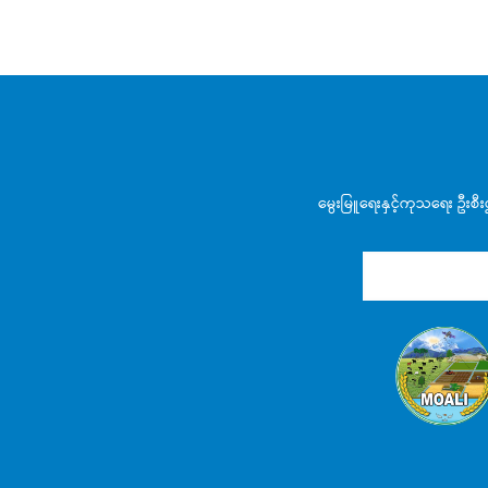
မွေးမြူရေးနှင့်ကုသရေး ဦးစီ