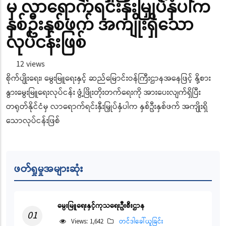
မှ လာရောက်ရင်းနှီးမြှုပ်နှံပါက
နှစ်ဦးနှစ်ဖက် အကျိုးရှိသော
လုပ်ငန်းဖြစ်
12 views
စိုက်ပျိုးရေး၊ မွေးမြူရေးနှင့် ဆည်မြောင်းဝန်ကြီးဌာနအနေဖြင့် နို့စား
နွားမွေးမြူရေးလုပ်ငန်း ဖွံ့ဖြိုးတိုးတက်ရေးကို အားပေးလျက်ရှိပြီး
တရုတ်နိုင်ငံမှ လာရောက်ရင်းနှီးမြှုပ်နှံပါက နှစ်ဦးနှစ်ဖက် အကျိုးရှိ
သောလုပ်ငန်းဖြစ်
ဖတ်ရှုမှုအများဆုံး
မွေးမြူရေးနှင့်ကုသရေးဦးစီးဌာန
01
Views: 1,642
တင်ဒါခေါ်ယူခြင်း