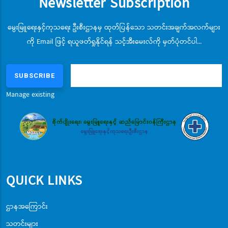
Newsletter Subscription
မွေးမြူရေးနှင့်ကုသရေး ဦးစီးဌာနမှ ထုတ်ပြန်သော သတင်းအချက်အလက်များ
ကို Email ဖြင့် ရယူဖတ်ရှုနိုင်ရန် သင့်အီးမေးလ်ကို မှတ်ပုံတင်ပါ...
Manage existing
QUICK LINKS
ဌာနအကြောင်း
သတင်းများ