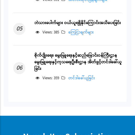
ဘဲသားပေါက်များ ဝယ်ယူရရှိနိုင်ကြောင်းအသိပေးခြင်း
05
Views: 385
ကြေငြာချက်များ
စိုက်ပျိုးရေး၊ မွေးမြူရေးနှင့်ဆည်မြောင်းဝန်ကြီးဌာန
မွေးမြူရေးနှင့်ကုသရေးဦးစီးဌာန အိတ်ဖွင့်တင်ဒါခေါ်ယူ
06
ခြင်း
Views: 359
တင်ဒါခေါ်ယူခြင်း