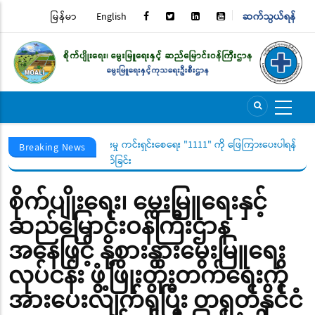
Skip
မြန်မာ
English
ဆက်သွယ်ရန်
TOP
to
main
MENU
content
ိလိုက်စားမှု ကင်းရှင်းစေရေး "1111" ကို ဖြေကြားပေးပါရန် ပြည်သူသို့
အိတ်ဖွင့်
Breaking News
ပေးနှိုးဆော်ခြင်း
စိုက်ပျိုးရေး၊ မွေးမြူရေးနှင့်
ဆည်မြောင်းဝန်ကြီးဌာန
အနေဖြင့် နို့စားနွားမွေးမြူရေး
လုပ်ငန်း ဖွံ့ဖြိုးတိုးတက်ရေးကို
အားပေးလျက်ရှိပြီး တရုတ်နိုင်ငံ