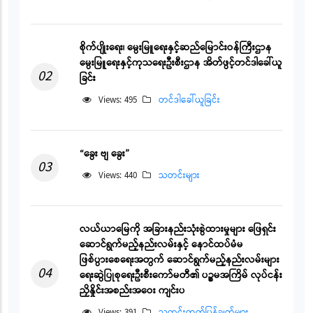
စိုက်ပျိုးရေး၊ မွေးမြူရေးနှင့်ဆည်မြောင်းဝန်ကြီးဌာန
မွေးမြူရေးနှင့်ကုသရေးဦးစီးဌာန အိတ်ဖွင့်တင်ဒါခေါ်ယူ
02
ခြင်း
Views: 495
တင်ဒါခေါ်ယူခြင်း
“ခွေး ဗျ ခွေး”
03
Views: 440
သတင်းများ
လယ်ယာမြေကို အခြားနည်းသုံးစွဲထားမှုများ ဖြေရှင်း
ဆောင်ရွက်မည့်နည်းလမ်းနှင့် နောင်ထပ်မံမ
ဖြစ်ပွားစေရေးအတွက် ဆောင်ရွက်မည့်နည်းလမ်းများ
04
ရေးဆွဲပြုစုရေးဦးစီးကော်မတီ၏ ပဉ္စမအကြိမ် လုပ်ငန်း
ညှိနှိုင်းအစည်းအဝေး ကျင်းပ
Views: 391
သတင်းထုတ်ပြန်ချက်များ