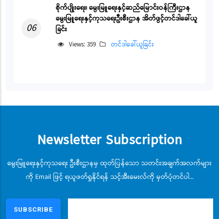
စိုက်ပျိုးရေး၊ မွေးမြူရေးနှင့်ဆည်မြောင်းဝန်ကြီးဌာန
မွေးမြူရေးနှင့်ကုသရေးဦးစီးဌာန အိတ်ဖွင့်တင်ဒါခေါ်ယူ
06
ခြင်း
Views: 359
တင်ဒါခေါ်ယူခြင်း
Newsletter Subscription
မွေးမြူရေးနှင့်ကုသရေး ဦးစီးဌာနမှ ထုတ်ပြန်သော သတင်းအချက်အလက်များ
ကို Email ဖြင့် ရယူဖတ်ရှုနိုင်ရန် သင့်အီးမေးလ်ကို မှတ်ပုံတင်ပါ...