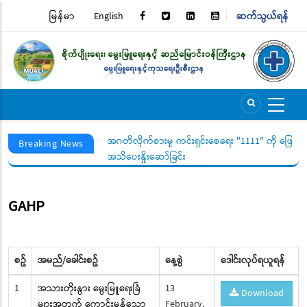
Skip
မြန်မာ
English
ဆက်သွယ်ရန်
TOP
to
main
MENU
content
ွယ်ရေးအသိပေးနှိုးဆော်
အဂတိလိုက်စားမှု ကင်းရှင်းစေရေး "1111" ကို ဖြေကြာ
Breaking News
အသိပေးနှိုးဆော်ခြင်း
GAHP
စဥ်
အမည်/ခေါင်းစဥ်
နေ့စွဲ
ဒေါင်းလုပ်ရယူရန်
1
အသားတိုးနွား မွေးမြူရေးခြံ
13
Download
များအတွက် ကောင်းမွန်သော
February,