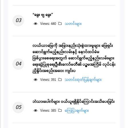
“ခွေး ဗျ ခွေး”
03
Views: 440
သတင်းများ
လယ်ယာမြေကို အခြားနည်းသုံးစွဲထားမှုများ ဖြေရှင်း
ဆောင်ရွက်မည့်နည်းလမ်းနှင့် နောင်ထပ်မံမ
ဖြစ်ပွားစေရေးအတွက် ဆောင်ရွက်မည့်နည်းလမ်းများ
04
ရေးဆွဲပြုစုရေးဦးစီးကော်မတီ၏ ပဉ္စမအကြိမ် လုပ်ငန်း
ညှိနှိုင်းအစည်းအဝေး ကျင်းပ
Views: 391
သတင်းထုတ်ပြန်ချက်များ
ဘဲသားပေါက်များ ဝယ်ယူရရှိနိုင်ကြောင်းအသိပေးခြင်း
05
Views: 385
ကြေငြာချက်များ