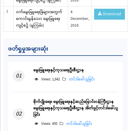
မွေးမြူရေးကျင့်စဥ် (မူကြမ်း)
2016
7
ဝက်မွေးမြူရေးခြံများအတွက်
4
Download
ကောင်းမွန်သော မွေးမြူရေး
December,
ကျင့်စဥ် (မူကြမ်း)
2016
ဖတ်ရှုမှုအများဆုံး
မွေးမြူရေးနှင့်ကုသရေးဦးစီးဌာန
01
Views: 1,642
တင်ဒါခေါ်ယူခြင်း
စိုက်ပျိုးရေး၊ မွေးမြူရေးနှင့်ဆည်မြောင်းဝန်ကြီးဌာန
မွေးမြူရေးနှင့်ကုသရေးဦးစီးဌာန အိတ်ဖွင့်တင်ဒါခေါ်ယူ
02
ခြင်း
Views: 495
တင်ဒါခေါ်ယူခြင်း