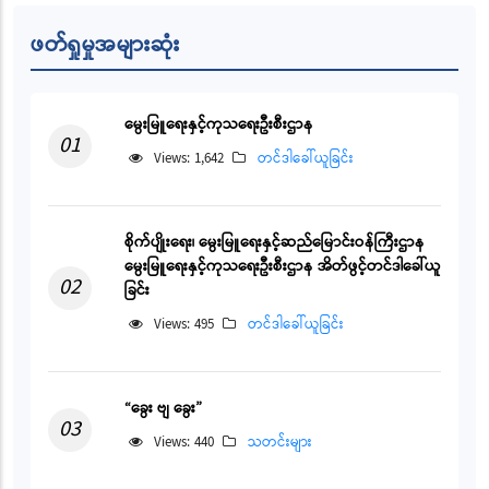
ဖတ်ရှုမှုအများဆုံး
မွေးမြူရေးနှင့်ကုသရေးဦးစီးဌာန
01
Views: 1,642
တင်ဒါခေါ်ယူခြင်း
စိုက်ပျိုးရေး၊ မွေးမြူရေးနှင့်ဆည်မြောင်းဝန်ကြီးဌာန
မွေးမြူရေးနှင့်ကုသရေးဦးစီးဌာန အိတ်ဖွင့်တင်ဒါခေါ်ယူ
02
ခြင်း
Views: 495
တင်ဒါခေါ်ယူခြင်း
“ခွေး ဗျ ခွေး”
03
Views: 440
သတင်းများ