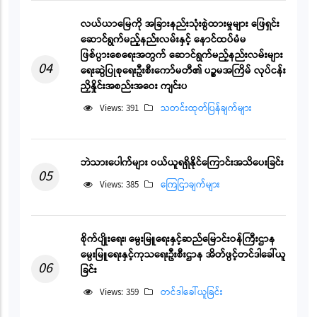
လယ်ယာမြေကို အခြားနည်းသုံးစွဲထားမှုများ ဖြေရှင်း
ဆောင်ရွက်မည့်နည်းလမ်းနှင့် နောင်ထပ်မံမ
ဖြစ်ပွားစေရေးအတွက် ဆောင်ရွက်မည့်နည်းလမ်းများ
04
ရေးဆွဲပြုစုရေးဦးစီးကော်မတီ၏ ပဉ္စမအကြိမ် လုပ်ငန်း
ညှိနှိုင်းအစည်းအဝေး ကျင်းပ
Views: 391
သတင်းထုတ်ပြန်ချက်များ
ဘဲသားပေါက်များ ဝယ်ယူရရှိနိုင်ကြောင်းအသိပေးခြင်း
05
Views: 385
ကြေငြာချက်များ
စိုက်ပျိုးရေး၊ မွေးမြူရေးနှင့်ဆည်မြောင်းဝန်ကြီးဌာန
မွေးမြူရေးနှင့်ကုသရေးဦးစီးဌာန အိတ်ဖွင့်တင်ဒါခေါ်ယူ
06
ခြင်း
Views: 359
တင်ဒါခေါ်ယူခြင်း