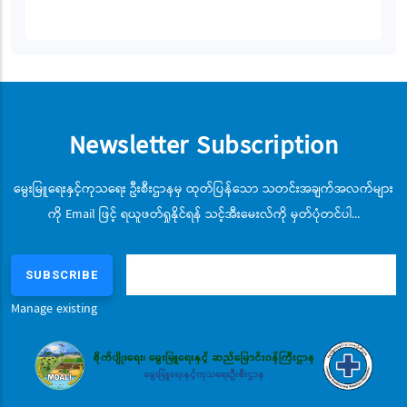
Newsletter Subscription
မွေးမြူရေးနှင့်ကုသရေး ဦးစီးဌာနမှ ထုတ်ပြန်သော သတင်းအချက်အလက်များ
ကို Email ဖြင့် ရယူဖတ်ရှုနိုင်ရန် သင့်အီးမေးလ်ကို မှတ်ပုံတင်ပါ...
Manage existing