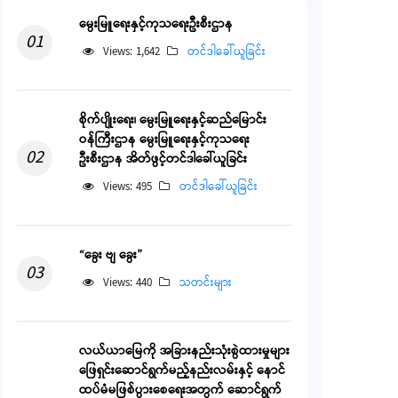
မွေးမြူရေးနှင့်ကုသရေးဦးစီးဌာန
01
Views: 1,642
တင်ဒါခေါ်ယူခြင်း
စိုက်ပျိုးရေး၊ မွေးမြူရေးနှင့်ဆည်မြောင်း
ဝန်ကြီးဌာန မွေးမြူရေးနှင့်ကုသရေး
02
ဦးစီးဌာန အိတ်ဖွင့်တင်ဒါခေါ်ယူခြင်း
Views: 495
တင်ဒါခေါ်ယူခြင်း
“ခွေး ဗျ ခွေး”
03
Views: 440
သတင်းများ
လယ်ယာမြေကို အခြားနည်းသုံးစွဲထားမှုများ
ဖြေရှင်းဆောင်ရွက်မည့်နည်းလမ်းနှင့် နောင်
ထပ်မံမဖြစ်ပွားစေရေးအတွက် ဆောင်ရွက်