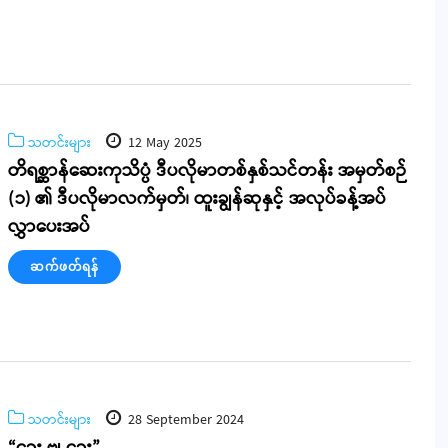
သတင်းများ
12 May 2025
တိရစ္ဆာန်ဆေးကုသိပ္ပံ ဒီပလိုမာတစ်နှစ်သင်တန်း အမှတ်စဉ်
(၁) ၏ ဒီပလိုမာလက်မှတ်၊ ထူးချွန်ဆုနှင့် အလုပ်ခန့်အပ်
လွှာပေးအပ်
ဆက်ဖတ်ရန်
သတင်းများ
28 September 2024