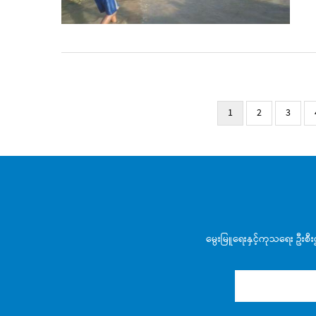
Pagination
Current
1
Page
2
Page
3
page
မွေးမြူရေးနှင့်ကုသရေး ဦးစီ