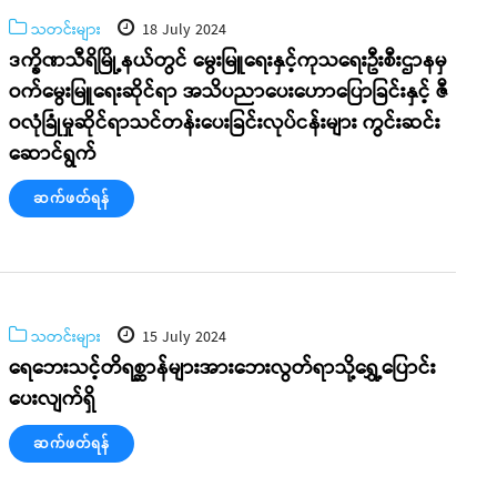
သတင်းများ
18 July 2024
ဒက္ခိဏသီရိမြို့နယ်တွင် မွေးမြူရေးနှင့်ကုသရေးဦးစီးဌာနမှ
ဝက်မွေးမြူရေးဆိုင်ရာ အသိပညာပေးဟောပြောခြင်းနှင့် ဇီ
ဝလုံခြုံမှုဆိုင်ရာသင်တန်းပေးခြင်းလုပ်ငန်းများ ကွင်းဆင်း
ဆောင်ရွက်
ဆက်ဖတ်ရန်
သတင်းများ
15 July 2024
ရေဘေးသင့်တိရစ္ဆာန်များအားဘေးလွတ်ရာသို့ရွှေ့ပြောင်း
ပေးလျက်ရှိ
ဆက်ဖတ်ရန်