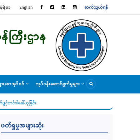
မြန်မာ
English
ဆက်သွယ်ရန်
TOP
MENU
ျား/စာအုပ်စင်
လုပ်ငန်းဆောင်ရွက်မှုများ
ဖတ်ရှုမှုအများဆုံး