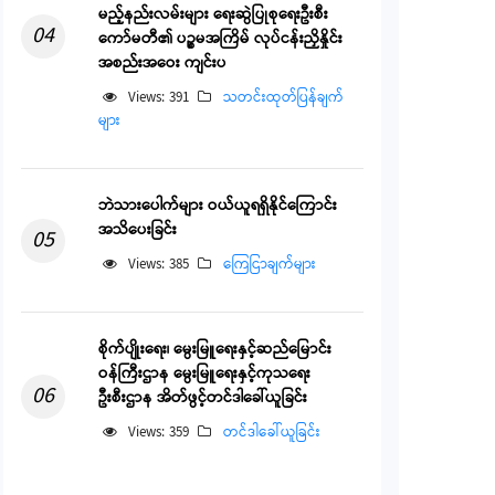
မည့်နည်းလမ်းများ ရေးဆွဲပြုစုရေးဦးစီး
04
ကော်မတီ၏ ပဉ္စမအကြိမ် လုပ်ငန်းညှိနှိုင်း
အစည်းအဝေး ကျင်းပ
Views: 391
သတင်းထုတ်ပြန်ချက်
များ
ဘဲသားပေါက်များ ဝယ်ယူရရှိနိုင်ကြောင်း
အသိပေးခြင်း
05
Views: 385
ကြေငြာချက်များ
စိုက်ပျိုးရေး၊ မွေးမြူရေးနှင့်ဆည်မြောင်း
ဝန်ကြီးဌာန မွေးမြူရေးနှင့်ကုသရေး
06
ဦးစီးဌာန အိတ်ဖွင့်တင်ဒါခေါ်ယူခြင်း
Views: 359
တင်ဒါခေါ်ယူခြင်း