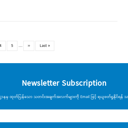
Page
4
Page
5
…
Next
››
Last
Last »
page
page
Newsletter Subscription
းဌာနမှ ထုတ်ပြန်သော သတင်းအချက်အလက်များကို Email ဖြင့် ရယူဖတ်ရှုနိုင်ရန် သင့်