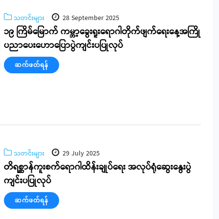
သတင်းများ
28 September 2025
၁၉ ကြိမ်မြောက် ကမ္ဘာ့ခွေးရူးရောဂါတိုက်ဖျက်ရေးနေ့အကြို
ပညာပေးဟောပြောပွဲကျင်းပပြုလုပ်
ဆက်ဖတ်ရန်
သတင်းများ
29 July 2025
တိရစ္ဆာန်ကူးစက်ရောဂါထိန်းချုပ်ရေး အလုပ်ရုံဆွေးနွေးပွဲ
ကျင်းပပြုလုပ်
ဆက်ဖတ်ရန်