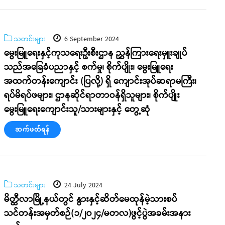
သတင်းများ
6 September 2024
မွေးမြူရေးနှင့်ကုသရေးဦးစီးဌာန ညွှန်ကြားရေးမှူးချုပ်
သည်အခြေခံပညာနှင့် စက်မှု၊ စိုက်ပျိုး၊ မွေးမြူရေး
အထက်တန်းကျောင်း (ပြလို့) ရှိ ကျောင်းအုပ်ဆရာမကြီး၊
ရပ်မိရပ်ဖများ၊ ဌာနဆိုင်ရာတာဝန်ရှိသူများ၊ စိုက်ပျိုး
မွေးမြူရေးကျောင်းသူ/သားများနှင့် တွေ့ဆုံ
ဆက်ဖတ်ရန်
သတင်းများ
24 July 2024
မိတ္ထီလာမြို့နယ်တွင် နွားနှင့်ဆိတ်မေထုန်မဲ့သားစပ်
သင်တန်းအမှတ်စဉ်(၁/၂၀၂၄/မတလ)ဖွင့်ပွဲအခမ်းအနား