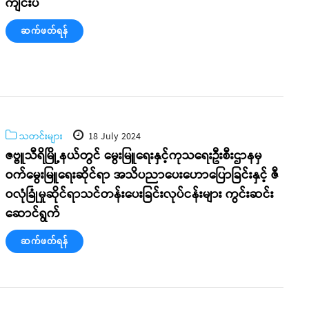
ကျင်းပ
ဆက်ဖတ်ရန်
သတင်းများ
18 July 2024
ဇဗ္ဗူသီရိမြို့နယ်တွင် မွေးမြူရေးနှင့်ကုသရေးဦးစီးဌာနမှ
ဝက်မွေးမြူရေးဆိုင်ရာ အသိပညာပေးဟောပြောခြင်းနှင့် ဇီ
ဝလုံခြုံမှုဆိုင်ရာသင်တန်းပေးခြင်းလုပ်ငန်းများ ကွင်းဆင်း
ဆောင်ရွက်
ဆက်ဖတ်ရန်