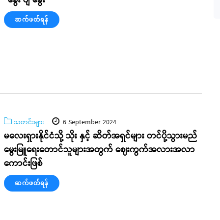
“ခွေး ဗျ ခွေး”
ဆက်ဖတ်ရန်
သတင်းများ
6 September 2024
မလေးရှားနိုင်ငံသို့ သိုး နှင့် ဆိတ်အရှင်များ တင်ပို့သွားမည်
မွေးမြူရေးတောင်သူများအတွက် ဈေးကွက်အလားအလာ
ကောင်းဖြစ်
ဆက်ဖတ်ရန်