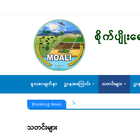
Skip
to
main
content
MAIN
မူလစာမျက်နှာ
ဌာနအကြောင်း
သတင်းများ
ဌာန
NAVIGATION
အိတ်ဖွင့်တင်ဒါခေါ်ယူခြင်း
Breaking News
သတင်းများ