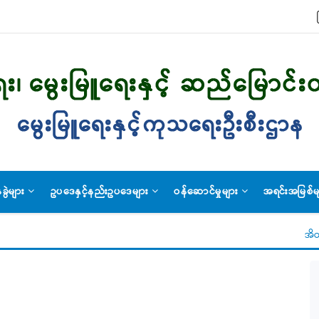
ခွဲများ
ဥပဒေနှင့်နည်းဥပဒေများ
ဝန်ဆောင်မှုများ
အရင်းအမြစ်မ