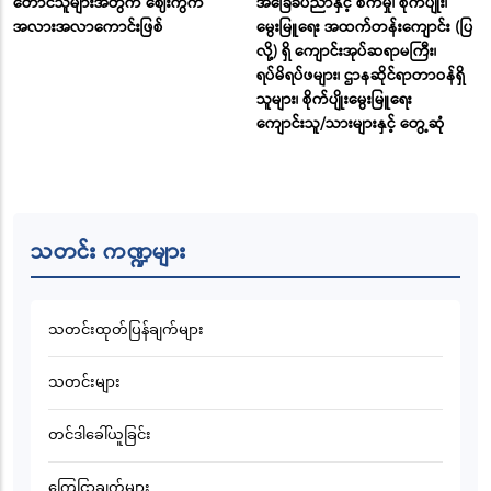
တောင်သူများအတွက် ဈေးကွက်
အခြေခံပညာနှင့် စက်မှု၊ စိုက်ပျိုး၊
အလားအလာကောင်းဖြစ်
မွေးမြူရေး အထက်တန်းကျောင်း (ပြ
လို့) ရှိ ကျောင်းအုပ်ဆရာမကြီး၊
ရပ်မိရပ်ဖများ၊ ဌာနဆိုင်ရာတာဝန်ရှိ
သူများ၊ စိုက်ပျိုးမွေးမြူရေး
ကျောင်းသူ/သားများနှင့် တွေ့ဆုံ
သတင်း ကဏ္ဍများ
သတင်းထုတ်ပြန်ချက်များ
သတင်းများ
တင်ဒါခေါ်ယူခြင်း
ကြေငြာချက်များ