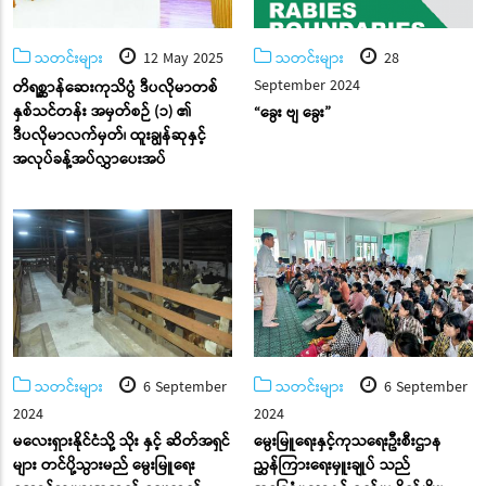
သတင်းများ
12 May 2025
သတင်းများ
28
September 2024
တိရစ္ဆာန်ဆေးကုသိပ္ပံ ဒီပလိုမာတစ်
နှစ်သင်တန်း အမှတ်စဉ် (၁) ၏
“ခွေး ဗျ ခွေး”
ဒီပလိုမာလက်မှတ်၊ ထူးချွန်ဆုနှင့်
အလုပ်ခန့်အပ်လွှာပေးအပ်
သတင်းများ
6 September
သတင်းများ
6 September
2024
2024
မလေးရှားနိုင်ငံသို့ သိုး နှင့် ဆိတ်အရှင်
မွေးမြူရေးနှင့်ကုသရေးဦးစီးဌာန
များ တင်ပို့သွားမည် မွေးမြူရေး
ညွှန်ကြားရေးမှူးချုပ် သည်