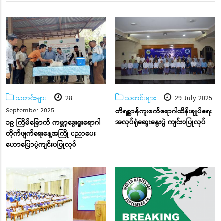
သတင်းများ
28
သတင်းများ
29 July 2025
September 2025
တိရစ္ဆာန်ကူးစက်ရောဂါထိန်းချုပ်ရေး
အလုပ်ရုံဆွေးနွေးပွဲ ကျင်းပပြုလုပ်
၁၉ ကြိမ်မြောက် ကမ္ဘာ့ခွေးရူးရောဂါ
တိုက်ဖျက်ရေးနေ့အကြို ပညာပေး
ဟောပြောပွဲကျင်းပပြုလုပ်