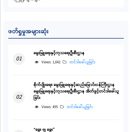
ဖတ်ရှုမှုအများဆုံး
မွေးမြူရေးနှင့်ကုသရေးဦးစီးဌာန
01
Views: 1,642
တင်ဒါခေါ်ယူခြင်း
စိုက်ပျိုးရေး၊ မွေးမြူရေးနှင့်ဆည်မြောင်းဝန်ကြီးဌာန
မွေးမြူရေးနှင့်ကုသရေးဦးစီးဌာန အိတ်ဖွင့်တင်ဒါခေါ်ယူ
02
ခြင်း
Views: 495
တင်ဒါခေါ်ယူခြင်း
“ခွေး ဗျ ခွေး”