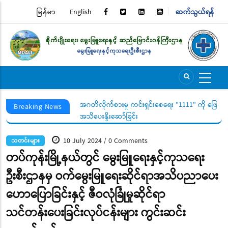
Skip
မြန်မာ
English
ဆက်သွယ်ရန်
TOP
to
main
MENU
content
ွယ်ရေးအသိပေးနှိုးဆော်
အဂတိလိုက်စားမှု ကင်းရှင်းစေရေး "1111" ကို ဖြေကြာ
Breaking News
အသိပေးနှိုးဆော်ခြင်း
10 July 2024
0 Comments
/
သတင်းများ
တပ်ကုန်းမြို့နယ်တွင် မွေးမြူရေးနှင့်ကုသရေး
ဦးစီးဌာနမှ ဝက်မွေးမြူရေးဆိုင်ရာအသိပညာပေး
ဟောပြောခြင်းနှင့် ဇီဝလုံခြုံမှုဆိုင်ရာ
သင်တန်းပေးခြင်းလုပ်ငန်းများ ကွင်းဆင်း