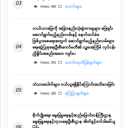
03
Views: 440
သတင်းများ
လယ်ယာမြေကို အခြားနည်းသုံးစွဲထားမှုများ ဖြေရှင်း
ဆောင်ရွက်မည့်နည်းလမ်းနှင့် နောင်ထပ်မံမ
ဖြစ်ပွားစေရေးအတွက် ဆောင်ရွက်မည့်နည်းလမ်းများ
04
ရေးဆွဲပြုစုရေးဦးစီးကော်မတီ၏ ပဉ္စမအကြိမ် လုပ်ငန်း
ညှိနှိုင်းအစည်းအဝေး ကျင်းပ
Views: 391
သတင်းထုတ်ပြန်ချက်များ
ဘဲသားပေါက်များ ဝယ်ယူရရှိနိုင်ကြောင်းအသိပေးခြင်း
05
Views: 385
ကြေငြာချက်များ
စိုက်ပျိုးရေး၊ မွေးမြူရေးနှင့်ဆည်မြောင်းဝန်ကြီးဌာန
မွေးမြူရေးနှင့်ကုသရေးဦးစီးဌာန အိတ်ဖွင့်တင်ဒါခေါ်ယူ
06
ခြင်း