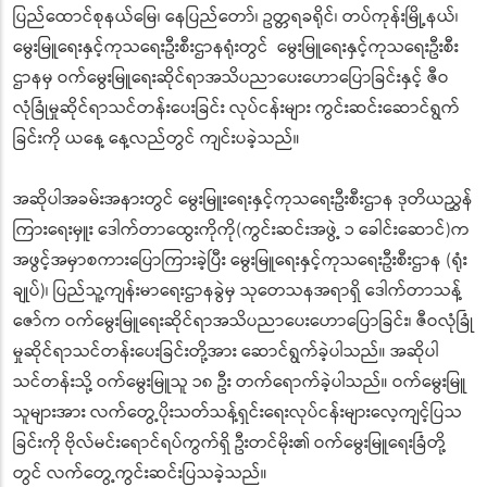
ပြည်ထောင်စုနယ်မြေ၊ နေပြည်တော်၊ ဥတ္တရခရိုင်၊ တပ်ကုန်းမြို့နယ်၊
မွေးမြူရေးနှင့်ကုသရေးဦးစီးဌာ
နရုံးတွင် မွေးမြူရေးနှင့်ကုသရေးဦးစီး
ဌာ
နမှ ဝက်မွေးမြူရေးဆိုင်ရာအသိပညာပေး
ဟောပြောခြင်းနှင့် ဇီဝ
လုံခြုံမှုဆိုင်ရာသင်တန်းပေး
ခြင်း လုပ်ငန်းများ ကွင်းဆင်းဆောင်ရွက်
ခြင်းကို ယနေ့ နေ့လည်တွင် ကျင်းပခဲ့သည်။
အဆိုပါအခမ်းအနားတွင် မွေးမြူးရေးနှင့်ကုသရေးဦးစီးဌာ
န ဒုတိယညွှန်
ကြားရေးမှူး ဒေါက်တာထွေးကိုကို(ကွင်းဆင်းအဖွဲ့
၁ ခေါင်းဆောင်)က
အဖွင့်အမှာစကားပြောကြားခဲ့ပြီး မွေးမြူရေးနှင့်ကုသရေးဦးစီးဌာန (ရုံး
ချုပ်)၊ ပြည်သူ့ကျန်းမာရေးဌာနခွဲမှ သုတေသနအရာရှိ ဒေါက်တာသန့်
ဇော်က ဝက်မွေးမြူရေးဆိုင်ရာအသိပညာပေး
ဟောပြောခြင်း၊ ဇီဝလုံခြုံ
မှုဆိုင်ရာသင်တန်းပေး
ခြင်းတို့အား ဆောင်ရွက်ခဲ့ပါသည်။ အဆိုပါ
သင်တန်းသို့ ဝက်မွေးမြူသူ ၁၈ ဦး တက်ရောက်ခဲ့ပါသည်။ ဝက်မွေးမြူ
သူများအား လက်တွေ့ပိုးသတ်သန့်ရှင်းရေးလုပ်
ငန်းများလေ့ကျင့်ပြသ
ခြင်းကို ဗိုလ်မင်းရောင်ရပ်ကွက်ရှိ ဦးတင်မိုး၏ ဝက်မွေးမြူရေးခြံတို့
တွင် လက်တွေ့ကွင်းဆင်းပြသခဲ့သည်။