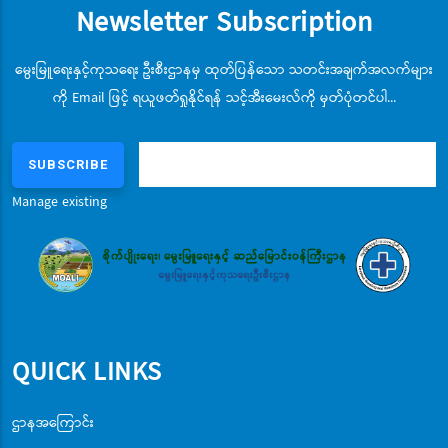
Newsletter Subscription
မွေးမြူရေးနှင့်ကုသရေး ဦးစီးဌာနမှ ထုတ်ပြန်သော သတင်းအချက်အလက်များ
ကို Email ဖြင့် ရယူဖတ်ရှုနိုင်ရန် သင့်အီးမေးလ်ကို မှတ်ပုံတင်ပါ...
Manage existing
QUICK LINKS
ဌာနအကြောင်း