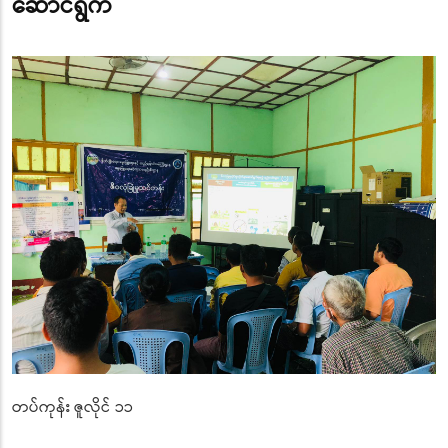
ဆောင်ရွက်
တပ်ကုန်း ဇူလိုင် ၁၁