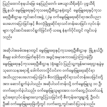
ပြည်ထောင်စုနယ်မြေ၊ နေပြည်တော်၊ ဇေယျာသီရိခရိုင်၊ ပုဗ္ဗသီရိ
မြို့နယ်၊ မွေးမြူရေးနှင့်ကုသရေးဦးစီးဌာ
နရုံးတွင် မွေးမြူရေးနှင့်ကုသ
ရေးဦးစီးဌာန၊ ကွင်းဆင်းအဖွဲ့ (၂)မှ ဝက်မွေးမြူရေးဆိုင်ရာအသိပညာ
ပေး
ဟောပြောခြင်းနှင့် ဇီဝလုံခြုံမှုဆိုင်ရာသင်တန်းပေး
ခြင်း လုပ်ငန်း
များ ကွင်းဆင်းဆောင်ရွက်ခြင်းကို ယနေ့ နံနက်ပိုင်းတွင် ကျင်းပခဲ့
သည်။
အဆိုပါအခမ်းအနားတွင် မွေးမြူးရေးနှင့်ကုသရေးဦးစီးဌာ
န၊ မြို့နယ်ဦး
စီးမှူး ဒေါက်တာ​မြတ်စုခိုင်က အဖွင့်အမှာစကားပြောကြားခဲ့ပြီး
မွေးမြူရေးနှင့်ကုသရေးဦးစီးဌာန (ရုံးချုပ်)၊ ပြည်သူ့ကျန်းမာရေးဌာနခွဲမှ
သုတေသနအရာရှိ ဒေါက်တာလှိုင်ဝင်းက ဝက်မွေးမြူရေးဆိုင်ရာ
အသိပညာပေး
ဟောပြောခြင်း၊ ဇီဝလုံခြုံမှုဆိုင်ရာသင်တန်းပေး
ခြင်းတို့
အား ဆောင်ရွက်ခဲ့ပါသည်။ အဆိုပါသင်တန်းသို့ ဝက်မွေးမြူသူ ၁၀ ဦး
တက်ရောက်ခဲ့ပါသည်။ ဝက်မွေးမြူသူများအား လက်တွေ့ပိုးသတ်သန့်
ရှင်းရေးလုပ်
ငန်းများလေ့ကျင့်ပြသခြင်းကို ဇီးကုန်းကျေးရွာရှိ ဦးဝင်း
ဦး၏ ဝက်မွေးမြူရေးခြံတို့တွင် လက်တွေ့ကွင်းဆင်းပြသခဲ့သည်။