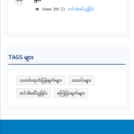
ခြင်း
Views: 359
တင်ဒါခေါ်ယူခြင်း
TAGS များ
သတင်းထုတ်ပြန်ချက်များ
သတင်းများ
တင်ဒါခေါ်ယူခြင်း
ကြေငြာချက်များ