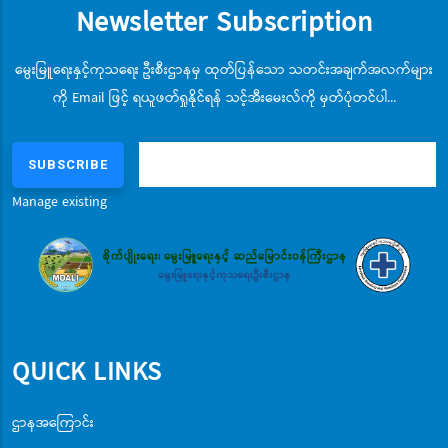
Newsletter Subscription
မွေးမြူရေးနှင့်ကုသရေး ဦးစီးဌာနမှ ထုတ်ပြန်သော သတင်းအချက်အလက်များ
ကို Email ဖြင့် ရယူဖတ်ရှုနိုင်ရန် သင့်အီးမေးလ်ကို မှတ်ပုံတင်ပါ...
Manage existing
QUICK LINKS
ဌာနအကြောင်း