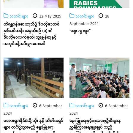
သတင်းများ
12 May 2025
သတင်းများ
28
September 2024
တိရစ္ဆာန်ဆေးကုသိပ္ပံ ဒီပလိုမာတစ်
နှစ်သင်တန်း အမှတ်စဉ် (၁) ၏
“ခွေး ဗျ ခွေး”
ဒီပလိုမာလက်မှတ်၊ ထူးချွန်ဆုနှင့်
အလုပ်ခန့်အပ်လွှာပေးအပ်
သတင်းများ
6 September
သတင်းများ
6 September
2024
2024
မလေးရှားနိုင်ငံသို့ သိုး နှင့် ဆိတ်အရှင်
မွေးမြူရေးနှင့်ကုသရေးဦးစီးဌာန
များ တင်ပို့သွားမည် မွေးမြူရေး
ညွှန်ကြားရေးမှူးချုပ် သည်