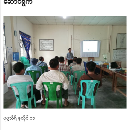
ဆောင်ရွက်
ပုဗ္ဗသီရိ ဇူလိုင် ၁၁