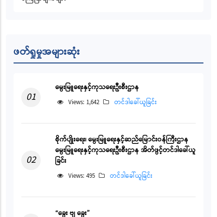
ဖတ်ရှုမှုအများဆုံး
မွေးမြူရေးနှင့်ကုသရေးဦးစီးဌာန
01
Views: 1,642
တင်ဒါခေါ်ယူခြင်း
စိုက်ပျိုးရေး၊ မွေးမြူရေးနှင့်ဆည်မြောင်းဝန်ကြီးဌာန
မွေးမြူရေးနှင့်ကုသရေးဦးစီးဌာန အိတ်ဖွင့်တင်ဒါခေါ်ယူ
02
ခြင်း
Views: 495
တင်ဒါခေါ်ယူခြင်း
“ခွေး ဗျ ခွေး”