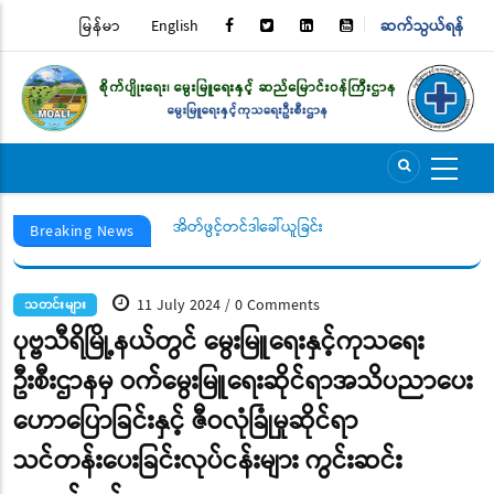
Skip
မြန်မာ
English
ဆက်သွယ်ရန်
TOP
to
main
MENU
content
ြေကြားပေးပါရန် ပြည်သူသို့
အိတ်ဖွင့်တင်ဒါခေါ်ယူခြင်း
Breaking News
11 July 2024
0 Comments
/
သတင်းများ
ပုဗ္ဗသီရိမြို့နယ်တွင် မွေးမြူရေးနှင့်ကုသရေး
ဦးစီးဌာနမှ ဝက်မွေးမြူရေးဆိုင်ရာအသိပညာပေး
ဟောပြောခြင်းနှင့် ဇီဝလုံခြုံမှုဆိုင်ရာ
သင်တန်းပေးခြင်းလုပ်ငန်းများ ကွင်းဆင်း