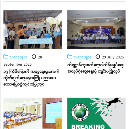
သတင်းများ
28
သတင်းများ
29 July 2025
September 2025
တိရစ္ဆာန်ကူးစက်ရောဂါထိန်းချုပ်ရေး
အလုပ်ရုံဆွေးနွေးပွဲ ကျင်းပပြုလုပ်
၁၉ ကြိမ်မြောက် ကမ္ဘာ့ခွေးရူးရောဂါ
တိုက်ဖျက်ရေးနေ့အကြို ပညာပေး
ဟောပြောပွဲကျင်းပပြုလုပ်