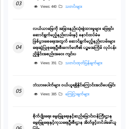
03
Views: 440
သတင်းများ
လယ်ယာမြေကို အခြားနည်းသုံးစွဲထားမှုများ ဖြေရှင်း
ဆောင်ရွက်မည့်နည်းလမ်းနှင့် နောင်ထပ်မံမ
ဖြစ်ပွားစေရေးအတွက် ဆောင်ရွက်မည့်နည်းလမ်းများ
04
ရေးဆွဲပြုစုရေးဦးစီးကော်မတီ၏ ပဉ္စမအကြိမ် လုပ်ငန်း
ညှိနှိုင်းအစည်းအဝေး ကျင်းပ
Views: 391
သတင်းထုတ်ပြန်ချက်များ
ဘဲသားပေါက်များ ဝယ်ယူရရှိနိုင်ကြောင်းအသိပေးခြင်း
05
Views: 385
ကြေငြာချက်များ
စိုက်ပျိုးရေး၊ မွေးမြူရေးနှင့်ဆည်မြောင်းဝန်ကြီးဌာန
မွေးမြူရေးနှင့်ကုသရေးဦးစီးဌာန အိတ်ဖွင့်တင်ဒါခေါ်ယူ
06