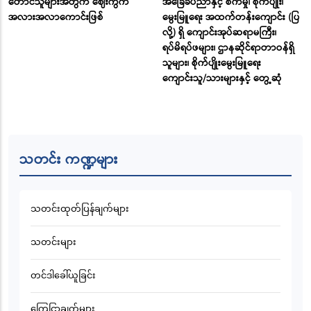
တောင်သူများအတွက် ဈေးကွက်
အခြေခံပညာနှင့် စက်မှု၊ စိုက်ပျိုး၊
အလားအလာကောင်းဖြစ်
မွေးမြူရေး အထက်တန်းကျောင်း (ပြ
လို့) ရှိ ကျောင်းအုပ်ဆရာမကြီး၊
ရပ်မိရပ်ဖများ၊ ဌာနဆိုင်ရာတာဝန်ရှိ
သူများ၊ စိုက်ပျိုးမွေးမြူရေး
ကျောင်းသူ/သားများနှင့် တွေ့ဆုံ
သတင်း ကဏ္ဍများ
သတင်းထုတ်ပြန်ချက်များ
သတင်းများ
တင်ဒါခေါ်ယူခြင်း
ကြေငြာချက်များ