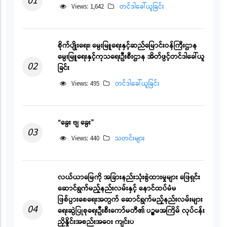
01
Views: 1,642
တင်ဒါခေါ်ယူခြင်း
စိုက်ပျိုးရေး၊ မွေးမြူရေးနှင့်ဆည်မြောင်းဝန်ကြီးဌာန
မွေးမြူရေးနှင့်ကုသရေးဦးစီးဌာန အိတ်ဖွင့်တင်ဒါခေါ်ယူ
02
ခြင်း
Views: 495
တင်ဒါခေါ်ယူခြင်း
“ခွေး ဗျ ခွေး”
03
Views: 440
သတင်းများ
လယ်ယာမြေကို အခြားနည်းသုံးစွဲထားမှုများ ဖြေရှင်း
ဆောင်ရွက်မည့်နည်းလမ်းနှင့် နောင်ထပ်မံမ
ဖြစ်ပွားစေရေးအတွက် ဆောင်ရွက်မည့်နည်းလမ်းများ
04
ရေးဆွဲပြုစုရေးဦးစီးကော်မတီ၏ ပဉ္စမအကြိမ် လုပ်ငန်း
ညှိနှိုင်းအစည်းအဝေး ကျင်းပ