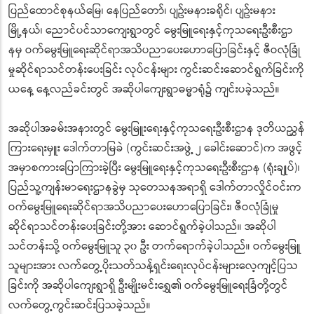
ပြည်ထောင်စုနယ်မြေ၊ နေပြည်တော်၊ ပျဥ်းမနားခရိုင်၊ ပျဥ်းမနား
မြို့နယ်၊ ညောင်ပင်သာကျေးရွာတွင် မွေးမြူရေးနှင့်ကုသရေးဦးစီးဌာ
နမှ ဝက်မွေးမြူရေးဆိုင်ရာအသိပညာပေး
ဟောပြောခြင်းနှင့် ဇီဝလုံခြုံ
မှုဆိုင်ရာသင်တန်းပေး
ခြင်း လုပ်ငန်းများ ကွင်းဆင်းဆောင်ရွက်ခြင်းကို
ယနေ့ နေ့လည်ခင်းတွင် အဆိုပါကျေးရွာဓမ္မာရုံ၌ ကျင်းပခဲ့သည်။
အဆိုပါအခမ်းအနားတွင် မွေးမြူးရေးနှင့်ကုသရေးဦးစီးဌာ
န ဒုတိယညွှန်
ကြားရေးမှူး ဒေါက်တာမြခဲ (ကွင်းဆင်းအဖွဲ့ ၂ ခေါင်းဆောင်)က အဖွင့်
အမှာစကားပြောကြားခဲ့ပြီး မွေးမြူရေးနှင့်ကုသရေးဦးစီးဌာန (ရုံးချုပ်)၊
ပြည်သူ့ကျန်းမာရေးဌာနခွဲမှ သုတေသနအရာရှိ ဒေါက်တာလှိုင်ဝင်းက
ဝက်မွေးမြူရေးဆိုင်ရာအသိပညာပေး
ဟောပြောခြင်း၊ ဇီဝလုံခြုံမှု
ဆိုင်ရာသင်တန်းပေး
ခြင်းတို့အား ဆောင်ရွက်ခဲ့ပါသည်။ အဆိုပါ
သင်တန်းသို့ ဝက်မွေးမြူသူ ၃၀ ဦး တက်ရောက်ခဲ့ပါသည်။ ဝက်မွေးမြူ
သူများအား လက်တွေ့ပိုးသတ်သန့်ရှင်းရေးလုပ်
ငန်းများလေ့ကျင့်ပြသ
ခြင်းကို အဆိုပါကျေးရွာရှိ ဦးမျိုးမင်းရွှေ၏ ဝက်မွေးမြူရေးခြံတို့တွင်
လက်တွေ့ကွင်းဆင်းပြသခဲ့သည်။