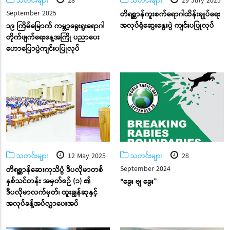
သတင်းများ
28
သတင်းများ
29 July 2025
September 2025
တိရစ္ဆာန်ကူးစက်ရောဂါထိန်းချုပ်ရေး
အလုပ်ရုံဆွေးနွေးပွဲ ကျင်းပပြုလုပ်
၁၉ ကြိမ်မြောက် ကမ္ဘာ့ခွေးရူးရောဂါ
တိုက်ဖျက်ရေးနေ့အကြို ပညာပေး
ဟောပြောပွဲကျင်းပပြုလုပ်
သတင်းများ
12 May 2025
သတင်းများ
28
September 2024
တိရစ္ဆာန်ဆေးကုသိပ္ပံ ဒီပလိုမာတစ်
နှစ်သင်တန်း အမှတ်စဉ် (၁) ၏
“ခွေး ဗျ ခွေး”
ဒီပလိုမာလက်မှတ်၊ ထူးချွန်ဆုနှင့်
အလုပ်ခန့်အပ်လွှာပေးအပ်