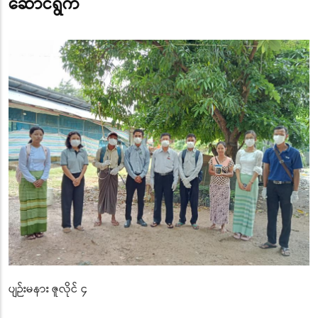
ဆောင်ရွက်
ပျဉ်းမနား ဇူလိုင် ၄