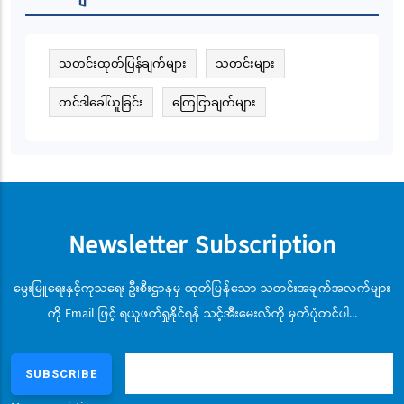
သတင်းထုတ်ပြန်ချက်များ
သတင်းများ
တင်ဒါခေါ်ယူခြင်း
ကြေငြာချက်များ
Newsletter Subscription
မွေးမြူရေးနှင့်ကုသရေး ဦးစီးဌာနမှ ထုတ်ပြန်သော သတင်းအချက်အလက်များ
ကို Email ဖြင့် ရယူဖတ်ရှုနိုင်ရန် သင့်အီးမေးလ်ကို မှတ်ပုံတင်ပါ...