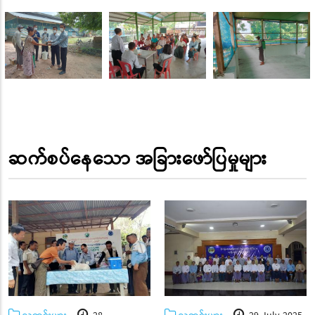
ဆက်စပ်နေသော အခြားဖော်ပြမှုများ