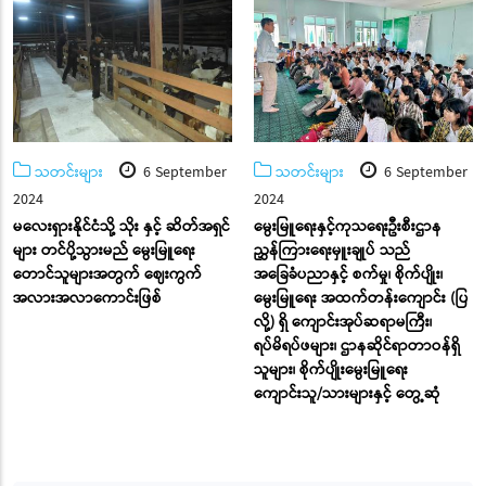
သတင်းများ
6 September
သတင်းများ
6 September
2024
2024
မလေးရှားနိုင်ငံသို့ သိုး နှင့် ဆိတ်အရှင်
မွေးမြူရေးနှင့်ကုသရေးဦးစီးဌာန
များ တင်ပို့သွားမည် မွေးမြူရေး
ညွှန်ကြားရေးမှူးချုပ် သည်
တောင်သူများအတွက် ဈေးကွက်
အခြေခံပညာနှင့် စက်မှု၊ စိုက်ပျိုး၊
အလားအလာကောင်းဖြစ်
မွေးမြူရေး အထက်တန်းကျောင်း (ပြ
လို့) ရှိ ကျောင်းအုပ်ဆရာမကြီး၊
ရပ်မိရပ်ဖများ၊ ဌာနဆိုင်ရာတာဝန်ရှိ
သူများ၊ စိုက်ပျိုးမွေးမြူရေး
ကျောင်းသူ/သားများနှင့် တွေ့ဆုံ