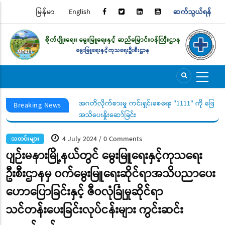
Skip
မြန်မာ
English
ဆက်သွယ်ရန်
TOP
to
main
MENU
content
ွယ်ရေးအသိပေးနှိုးဆော်
အဂတိလိုက်စားမှု ကင်းရှင်းစေရေး "1111" ကို ဖြေကြာ
Breaking News
အသိပေးနှိုးဆော်ခြင်း
4 July 2024
0 Comments
/
သတင်းများ
ပျဉ်းမနားမြို့နယ်တွင် မွေးမြူရေးနှင့်ကုသရေး
ဦးစီးဌာနမှ ဝက်မွေးမြူရေးဆိုင်ရာအသိပညာပေး
ဟောပြောခြင်းနှင့် ဇီဝလုံခြုံမှုဆိုင်ရာ
သင်တန်းပေးခြင်းလုပ်ငန်းများ ကွင်းဆင်း