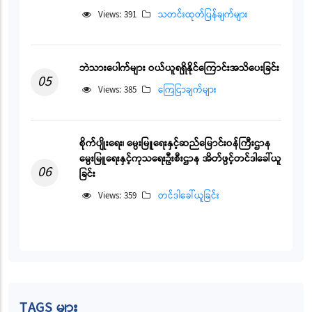
Views: 391
သတင်းထုတ်ပြန်ချက်များ
ဘဲသားပေါက်များ ဝယ်ယူရရှိနိုင်ကြောင်းအသိပေးခြင်း
05
Views: 385
ကြေငြာချက်များ
စိုက်ပျိုးရေး၊ မွေးမြူရေးနှင့်ဆည်မြောင်းဝန်ကြီးဌာန
မွေးမြူရေးနှင့်ကုသရေးဦးစီးဌာန အိတ်ဖွင့်တင်ဒါခေါ်ယူ
06
ခြင်း
Views: 359
တင်ဒါခေါ်ယူခြင်း
TAGS များ