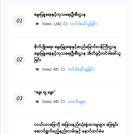
မွေးမြူရေးနှင့်ကုသရေးဦးစီးဌာန
01
Views: 1,642
တင်ဒါခေါ်ယူခြင်း
စိုက်ပျိုးရေး၊ မွေးမြူရေးနှင့်ဆည်မြောင်းဝန်ကြီးဌာန
မွေးမြူရေးနှင့်ကုသရေးဦးစီးဌာန အိတ်ဖွင့်တင်ဒါခေါ်ယူ
02
ခြင်း
Views: 495
တင်ဒါခေါ်ယူခြင်း
“ခွေး ဗျ ခွေး”
03
Views: 440
သတင်းများ
လယ်ယာမြေကို အခြားနည်းသုံးစွဲထားမှုများ ဖြေရှင်း
ဆောင်ရွက်မည့်နည်းလမ်းနှင့် နောင်ထပ်မံမ