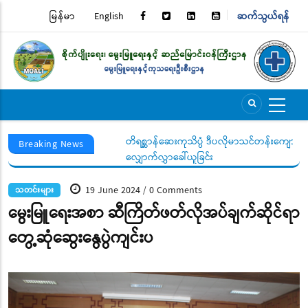
Skip
မြန်မာ
English
ဆက်သွယ်ရန်
TOP
to
main
MENU
content
တိရစ္ဆာန်ဆေးကုသိပ္ပံ ဒီပလိုမာသင်တန်းကျောင်း (၁)နှစ
Breaking News
လျှောက်လွှာခေါ်ယူခြင်း
19 June 2024
0 Comments
/
သတင်းများ
မွေးမြူရေးအစာ ဆီကြိတ်ဖတ်လိုအပ်ချက်ဆိုင်ရာ
တွေ့ဆုံဆွေးနွေပွဲကျင်းပ