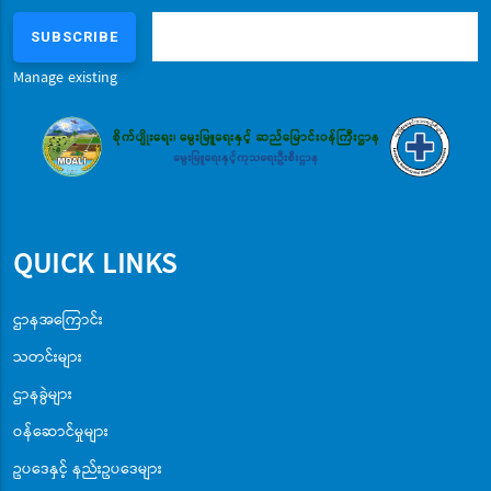
Manage existing
QUICK LINKS
ဌာနအကြောင်း
သတင်းများ
ဌာနခွဲများ
ဝန်ဆောင်မှုများ
ဥပဒေနှင့် နည်းဥပဒေများ