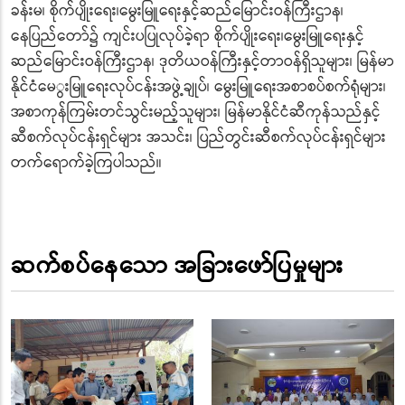
ခန်းမ၊ စိုက်ပျိုးရေး၊မွေးမြူရေးနှင့်ဆည်မြောင်းဝန်ကြီးဌာန၊
နေပြည်တော်၌ ကျင်းပပြုလုပ်ခဲ့ရာ စိုက်ပျိုးရေး၊မွေးမြူရေးနှင့်
ဆည်မြောင်းဝန်ကြီးဌာန၊ ဒုတိယဝန်ကြီးနှင့်တာဝန်ရှိသူများ၊ မြန်မာ
နိုင်ငံမေွးမြူရေးလုပ်ငန်းအဖွဲ့ချုပ်၊ မွေးမြူရေးအစာစပ်စက်ရုံများ၊
အစာကုန်ကြမ်းတင်သွင်းမည့်သူများ၊ မြန်မာနိုင်ငံဆီကုန်သည်နှင့်
ဆီစက်လုပ်ငန်းရှင်များ အသင်း၊ ပြည်တွင်းဆီစက်လုပ်ငန်းရှင်များ
တက်ရောက်ခဲ့ကြပါသည်။
ဆက်စပ်နေသော အခြားဖော်ပြမှုများ