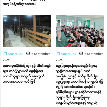
အလုပ်ခန့်အပ်လွှာပေးအပ်
သတင်းများ
6 September
သတင်းများ
6 September
2024
2024
မလေးရှားနိုင်ငံသို့ သိုး နှင့် ဆိတ်အရှင်
မွေးမြူရေးနှင့်ကုသရေးဦးစီးဌာန
များ တင်ပို့သွားမည် မွေးမြူရေး
ညွှန်ကြားရေးမှူးချုပ် သည်
တောင်သူများအတွက် ဈေးကွက်
အခြေခံပညာနှင့် စက်မှု၊ စိုက်ပျိုး၊
အလားအလာကောင်းဖြစ်
မွေးမြူရေး အထက်တန်းကျောင်း (ပြ
လို့) ရှိ ကျောင်းအုပ်ဆရာမကြီး၊
ရပ်မိရပ်ဖများ၊ ဌာနဆိုင်ရာတာဝန်ရှိ
သူများ၊ စိုက်ပျိုးမွေးမြူရေး
ကျောင်းသူ/သားများနှင့် တွေ့ဆုံ