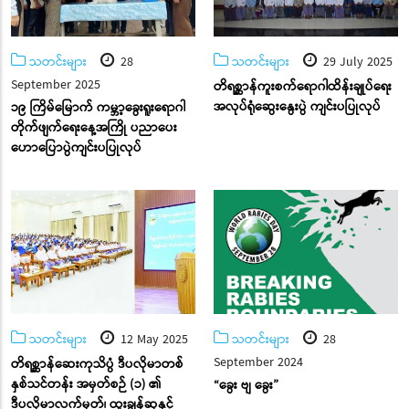
သတင်းများ
28
သတင်းများ
29 July 2025
September 2025
တိရစ္ဆာန်ကူးစက်ရောဂါထိန်းချုပ်ရေး
အလုပ်ရုံဆွေးနွေးပွဲ ကျင်းပပြုလုပ်
၁၉ ကြိမ်မြောက် ကမ္ဘာ့ခွေးရူးရောဂါ
တိုက်ဖျက်ရေးနေ့အကြို ပညာပေး
ဟောပြောပွဲကျင်းပပြုလုပ်
သတင်းများ
12 May 2025
သတင်းများ
28
September 2024
တိရစ္ဆာန်ဆေးကုသိပ္ပံ ဒီပလိုမာတစ်
နှစ်သင်တန်း အမှတ်စဉ် (၁) ၏
“ခွေး ဗျ ခွေး”
ဒီပလိုမာလက်မှတ်၊ ထူးချွန်ဆုနှင့်