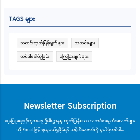
TAGS များ
သတင်းထုတ်ပြန်ချက်များ
သတင်းများ
တင်ဒါခေါ်ယူခြင်း
ကြေငြာချက်များ
Newsletter Subscription
မွေးမြူရေးနှင့်ကုသရေး ဦးစီးဌာနမှ ထုတ်ပြန်သော သတင်းအချက်အလက်များ
ကို Email ဖြင့် ရယူဖတ်ရှုနိုင်ရန် သင့်အီးမေးလ်ကို မှတ်ပုံတင်ပါ...