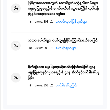
ဖြစ်ပွားစေရေးအတွက် ဆောင်ရွက်မည့်နည်းလမ်းများ
04
ရေးဆွဲပြုစုရေးဦးစီးကော်မတီ၏ ပဉ္စမအကြိမ် လုပ်ငန်း
ညှိနှိုင်းအစည်းအဝေး ကျင်းပ
Views: 391
သတင်းထုတ်ပြန်ချက်များ
ဘဲသားပေါက်များ ဝယ်ယူရရှိနိုင်ကြောင်းအသိပေးခြင်း
05
Views: 385
ကြေငြာချက်များ
စိုက်ပျိုးရေး၊ မွေးမြူရေးနှင့်ဆည်မြောင်းဝန်ကြီးဌာန
မွေးမြူရေးနှင့်ကုသရေးဦးစီးဌာန အိတ်ဖွင့်တင်ဒါခေါ်ယူ
06
ခြင်း
Views: 359
တင်ဒါခေါ်ယူခြင်း