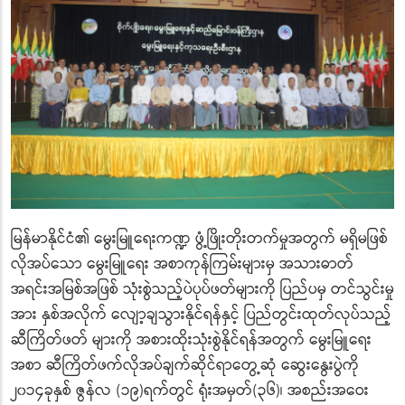
မြန်မာနိုင်ငံ၏ မွေးမြူရေးကဏ္ဍ ဖွံ့ဖြိုးတိုးတက်မှုအတွက် မရှိမဖြစ်
လိုအပ်သော မွေးမြူရေး အစာကုန်ကြမ်းများမှ အသားဓာတ်
အရင်းအမြစ်အဖြစ် သုံးစွဲသည့်ပဲပုပ်ဖတ်များကို ပြည်ပမှ တင်သွင်းမှု
အား နှစ်အလိုက် လျော့ချသွားနိုင်ရန်နှင့် ပြည်တွင်းထုတ်လုပ်သည့်
ဆီကြိတ်ဖတ် များကို အစားထိုးသုံးစွဲနိုင်ရန်အတွက် မွေးမြူရေး
အစာ ဆီကြိတ်ဖက်လိုအပ်ချက်ဆိုင်ရာတွေ့ဆုံ ဆွေးနွေးပွဲကို
၂၀၁၄ခုနှစ် ဇွန်လ (၁၉)ရက်တွင် ရုံးအမှတ်(၃၆)၊ အစည်းအဝေး