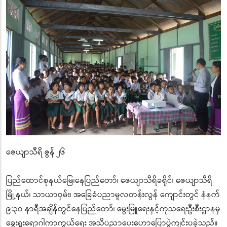
ဇေယျာသီရိ ဇွန် ၂၆
ပြည်ထောင်စုနယ်မြေ၊နေပြည်တော်၊ ဇေယျာသီရိခရိုင်၊ ဇေယျာသီရိ
မြို့နယ်၊ သာယာဝှမ်း၊ အခြေခံပညာမူလတန်းလွန် ကျောင်းတွင် နံနက်
၉:၃၀ နာရီအချိန်တွင်နေပြည်တော်၊ မွေးမြူရေးနှင့်ကုသရေးဦးစီးဌာ
နမှ
ခွေးရူးရောဂါကာကွယ်ရေး အသိပညာပေးဟောပြောပွဲကျင်းပခဲ့
သည်။