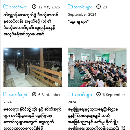
သတင်းများ
12 May 2025
သတင်းများ
28
September 2024
တိရစ္ဆာန်ဆေးကုသိပ္ပံ ဒီပလိုမာတစ်
နှစ်သင်တန်း အမှတ်စဉ် (၁) ၏
“ခွေး ဗျ ခွေး”
ဒီပလိုမာလက်မှတ်၊ ထူးချွန်ဆုနှင့်
အလုပ်ခန့်အပ်လွှာပေးအပ်
သတင်းများ
6 September
သတင်းများ
6 September
2024
2024
မလေးရှားနိုင်ငံသို့ သိုး နှင့် ဆိတ်အရှင်
မွေးမြူရေးနှင့်ကုသရေးဦးစီးဌာန
များ တင်ပို့သွားမည် မွေးမြူရေး
ညွှန်ကြားရေးမှူးချုပ် သည်
တောင်သူများအတွက် ဈေးကွက်
အခြေခံပညာနှင့် စက်မှု၊ စိုက်ပျိုး၊
အလားအလာကောင်းဖြစ်
မွေးမြူရေး အထက်တန်းကျောင်း (ပြ