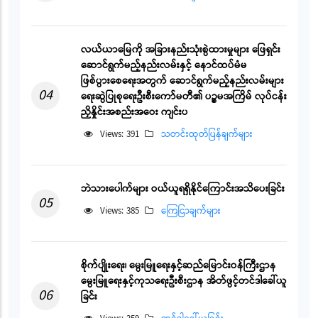
လယ်ယာမြေကို အခြားနည်းသုံးစွဲထားမှုများ ဖြေရှင်း
ဆောင်ရွက်မည့်နည်းလမ်းနှင့် နောင်ထပ်မံမ
ဖြစ်ပွားစေရေးအတွက် ဆောင်ရွက်မည့်နည်းလမ်းများ
04
ရေးဆွဲပြုစုရေးဦးစီးကော်မတီ၏ ပဉ္စမအကြိမ် လုပ်ငန်း
ညှိနှိုင်းအစည်းအဝေး ကျင်းပ
Views: 391
သတင်းထုတ်ပြန်ချက်များ
ဘဲသားပေါက်များ ဝယ်ယူရရှိနိုင်ကြောင်းအသိပေးခြင်း
05
Views: 385
ကြေငြာချက်များ
စိုက်ပျိုးရေး၊ မွေးမြူရေးနှင့်ဆည်မြောင်းဝန်ကြီးဌာန
မွေးမြူရေးနှင့်ကုသရေးဦးစီးဌာန အိတ်ဖွင့်တင်ဒါခေါ်ယူ
06
ခြင်း