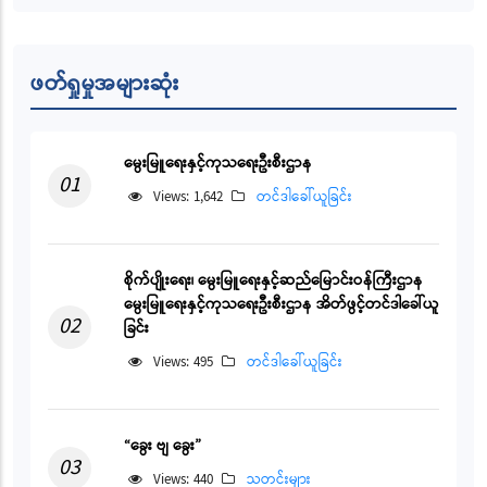
ဖတ်ရှုမှုအများဆုံး
မွေးမြူရေးနှင့်ကုသရေးဦးစီးဌာန
01
Views: 1,642
တင်ဒါခေါ်ယူခြင်း
စိုက်ပျိုးရေး၊ မွေးမြူရေးနှင့်ဆည်မြောင်းဝန်ကြီးဌာန
မွေးမြူရေးနှင့်ကုသရေးဦးစီးဌာန အိတ်ဖွင့်တင်ဒါခေါ်ယူ
02
ခြင်း
Views: 495
တင်ဒါခေါ်ယူခြင်း
“ခွေး ဗျ ခွေး”
03
Views: 440
သတင်းများ