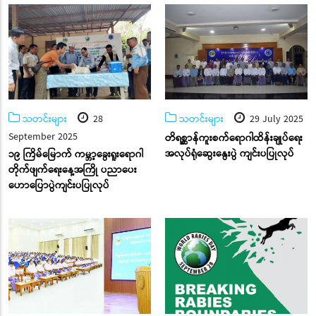
သတင်းများ
28
သတင်းများ
29 July 2025
September 2025
တိရစ္ဆာန်ကူးစက်ရောဂါထိန်းချုပ်ရေး
အလုပ်ရုံဆွေးနွေးပွဲ ကျင်းပပြုလုပ်
၁၉ ကြိမ်မြောက် ကမ္ဘာ့ခွေးရူးရောဂါ
တိုက်ဖျက်ရေးနေ့အကြို ပညာပေး
ဟောပြောပွဲကျင်းပပြုလုပ်