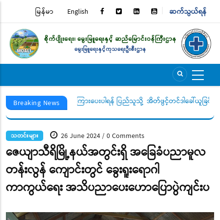
Skip
မြန်မာ
English
ဆက်သွယ်ရန်
TOP
to
main
MENU
content
 ကို ဖြေကြားပေးပါရန် ပြည်သူသို့
အိတ်ဖွင့်တင်ဒါခေါ်ယူခြင်း
Breaking News
26 June 2024
0 Comments
/
သတင်းများ
ဇေယျာသီရိမြို့နယ်အတွင်းရှိ အခြေခံပညာမူလ
တန်းလွန် ကျောင်းတွင် ခွေးရူးရောဂါ
ကာကွယ်ရေး အသိပညာပေးဟောပြောပွဲကျင်းပ