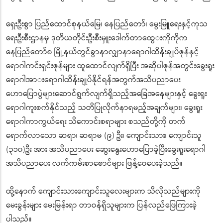
ရှေးဦးစွာ ပြည်ထောင်စုနယ်မြေ၊ နေပြည်တော်၊ မွေးမြူရေးနှင့်ကုသ
ရေးဦးစီးဌာ
နမှ ဒုတိယတိုင်းဦးစီးမှူးဒေါက်တာထွေ
းကိုကိုက
နေပြည်တော်၈ မြို့နယ်တွင်ခွာနာလျှာနာရောဂါထိ
န်းချုပ်ဇုန်နှင့်
ရောဂါကင်းရှင်းဇုန်များ ထူထောင်လျက်ရှိပြီး အဆိုပါဇုန်အတွင်းခွေးရူး
ရောဂါအာ
းရောဂါထိန်းချုပ်နိုင်ရန်အတွက်
အသိပညာပေး
ဟောပြောပွဲများဆောင်ရွ
က်လျက်ရှိသည့်အခြေအနေများနှင့် ခွေးရူး
ရောဂါကူးစက်နိုင်သည့် သတိပြုလိုက်နာရမည့်အချက်များ၊ ခွေးရူး
ရောဂါကာကွယ်ရေး သိကောင်းစရာများ စသည်တို့ကို တက်
ရောက်လာသော ဆရာ၊ ဆရာမ (၉) ဦး၊ ကျောင်းသား၊ ကျောင်းသူ
(၃၁၀)ဦး အား အသိပညာပေး ဆွေးနွေးဟောပြောခဲ့ပြီးခွေးရူး
ရောဂါ
အသိပညာပေး လက်ကမ်းစာစောင်များ ဖြန့်ဝေပေးခဲ့သည်။
ထို့နောက် ကျောင်းသားကျောင်းသူလေးများက သိလိုသည်များကို
မေးခွန်းများ မေးမြန်းရာ တာဝန်ရှိသူများက ပြန်လည်ဖြေကြားခဲ့
ပါသည်။