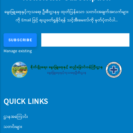
မွေးမြူရေးနှင့်ကုသရေး ဦးစီးဌာနမှ ထုတ်ပြန်သော သတင်းအချက်အလက်များ
ကို Email ဖြင့် ရယူဖတ်ရှုနိုင်ရန် သင့်အီးမေးလ်ကို မှတ်ပုံတင်ပါ...
Manage existing
QUICK LINKS
ဌာနအကြောင်း
သတင်းများ