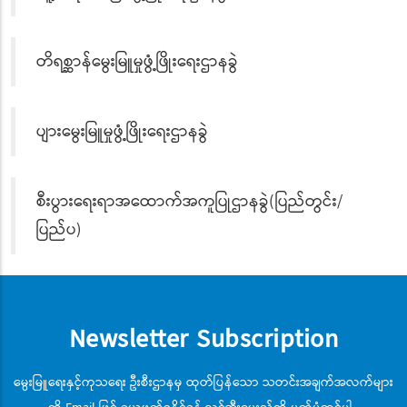
တိရစ္ဆာန်မွေးမြူမှုဖွံ့ဖြိုးရေးဌာနခွဲ
ပျားမွေးမြူမှုဖွံ့ဖြိုးရေးဌာနခွဲ
စီးပွားရေးရာအထောက်အကူပြုဌာနခွဲ(ပြည်တွင်း/
ပြည်ပ)
Newsletter Subscription
မွေးမြူရေးနှင့်ကုသရေး ဦးစီးဌာနမှ ထုတ်ပြန်သော သတင်းအချက်အလက်များ