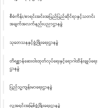
စီမံကိန်း/စာရင်းအင်း၊အပြည်ပြည်ဆိုင်ရာနှင့်သတင်း
အချက်အလက်နည်းပညာဌာနခွဲ
သုတေသနနှင့်ဖွံ့ဖြိုးရေးဌာနခွဲ
တိရစ္ဆာန်ဆေးဝါးထုတ်လုပ်ရေးနှင့်ရောဂါထိန်းချုပ်ရေး
ဌာနခွဲ
ပြည်သူ့ကျန်းမာရေးဌာနခွဲ
လူ့အရင်းအမြစ်ဖွံ့ဖြိုးရေးဌာနခွဲ