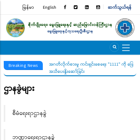
Skip
မြန်မာ
English
ဆက်သွယ်ရန်
TOP
to
main
MENU
content
ွယ်ရေးအသိပေးနှိုးဆော်
အဂတိလိုက်စားမှု ကင်းရှင်းစေရေး "1111" ကို ဖြေကြာ
Breaking News
အသိပေးနှိုးဆော်ခြင်း
ဌာနခွဲများ
စီမံရေးရာဌာနခွဲ
ဘဏ္ဍာရေးရာဌာနခွဲ