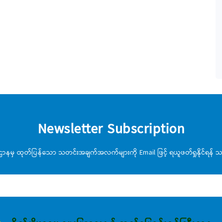
Newsletter Subscription
းဌာနမှ ထုတ်ပြန်သော သတင်းအချက်အလက်များကို Email ဖြင့် ရယူဖတ်ရှုနိုင်ရန် သင့်