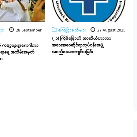
ျား
28 September
ကြေငြာချက်များ
27 August 2025
(၂၁) ကြိမ်မြောက် အာဆီယံဟာလာ
အစားအစာဆိုင်ရာလုပ်ငန်းအဖွဲ့
် ကမ္ဘာ့ခွေးရူးရောဂါကာ
အစည်းအဝေးကျင်းပခြင်း
ရေးနေ့ အထိမ်းအမှတ်
းပ